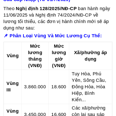
Theo
Nghị định 128/2025/NĐ-CP
ban hành ngày
11/06/2025 và Nghị định 74/2024/NĐ-CP về
lương tối thiểu, các đơn vị hành chính mới sẽ áp
dụng như sau:
📌
Phân Loại Vùng Và Mức Lương Cụ Thể:
Mức
Mức
lương
lương
Xã/phường áp
Vùng
tháng
giờ
dụng
(VNĐ)
(VNĐ)
Tuy Hòa, Phú
Yên, Sông Cầu,
Vùng
3.860.000
18.600
Đông Hòa, Hòa
III
Hiệp, Bình
Kiến...
Các xã/phường
Vùng
3.450.000
16.600
còn lại sau sáp