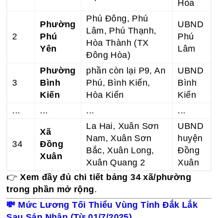
Hòa
Phú Đông, Phú
Phường
UBND
Lâm, Phú Thạnh,
2
Phú
Phú
Hòa Thành (TX
Yên
Lâm
Đông Hòa)
Phường
phần còn lại P9, An
UBND
3
Bình
Phú, Bình Kiến,
Bình
Kiến
Hòa Kiến
Kiến
...
...
...
...
La Hai, Xuân Sơn
UBND
Xã
Nam, Xuân Sơn
huyện
34
Đồng
Bắc, Xuân Long,
Đồng
Xuân
Xuân Quang 2
Xuân
👉
Xem đầy đủ chi tiết bảng 34 xã/phường
trong phần mở rộng
.
💸
Mức Lương Tối Thiểu Vùng Tỉnh Đắk Lắk
Sau Sáp Nhập (Từ 01/7/2025)