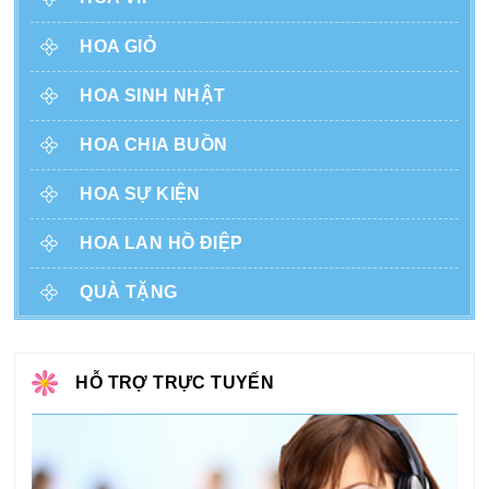
HOA GIỎ
HOA SINH NHẬT
HOA CHIA BUỒN
HOA SỰ KIỆN
HOA LAN HỒ ĐIỆP
QUÀ TẶNG
HỖ TRỢ TRỰC TUYẾN