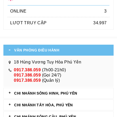
ONLINE
3
LƯỢT TRUY CẬP
34.997
VĂN PHÒNG ĐIỀU HÀNH
18 Hùng Vương Tuy Hòa Phú Yên
0917.386.059
(7h00-21h0)
0917.386.059
(Gọi 24/7)
0917.386.059
(Quản lý)
CHI NHÁNH SÔNG HINH, PHÚ YÊN
CHI NHÁNH TÂY HÒA, PHÚ YÊN
CHI NHÁNH SÔNG CẦU, PHÚ YÊN