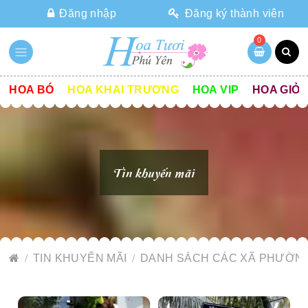
Đăng nhập
Đăng ký thành viên
0
HOA BÓ
HOA KHAI TRƯƠNG
HOA VIP
HOA GIỎ
Tin khuyến mãi
TIN KHUYẾN MÃI
DANH SÁCH CÁC XÃ PHƯỜNG