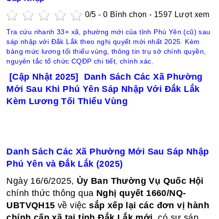
0
/5 -
0
Bình chọn - 1597 Lượt xem
Tra cứu nhanh 33+ xã, phường mới của tỉnh Phú Yên (cũ) sau
sáp nhập với Đắk Lắk theo nghị quyết mới nhất 2025. Kèm
bảng mức lương tối thiểu vùng, thông tin trụ sở chính quyền,
nguyên tắc tổ chức CQĐP chi tiết, chính xác.
[Cập Nhật 2025] Danh Sách Các Xã Phường
Mới Sau Khi Phú Yên Sáp Nhập Với Đắk Lắk
Kèm Lương Tối Thiểu Vùng
Danh Sách Các Xã Phường Mới Sau Sáp Nhập
Phú Yên và Đắk Lắk (2025)
Ngày 16/6/2025,
Ủy Ban Thường Vụ Quốc Hội
chính thức thông qua
Nghị quyết 1660/NQ-
UBTVQH15
về việc
sắp xếp lại các đơn vị hành
chính cấp xã tại tỉnh Đắk Lắk mới
, có sự sáp