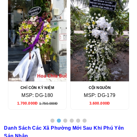
CHỈ CÒN KỶ NIỆM
CỘI NGUỒN
MSP: DG-180
MSP: DG-179
1.700.000Đ
3.600.000Đ
1.750.000Đ
Danh Sách Các Xã Phường Mới Sau Khi Phú Yên
Sáp Nhập