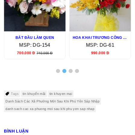
BẮT ĐẦU LÀM QUEN
HOA KHAI TRƯƠNG CÔNG TY
MSP: DG-154
MSP: DG-61
700.000 Đ
990.000 Đ
740.000 Đ
Tags
tin khuyến mãi
tin khuyen mai
Danh Sách Các Xã Phường Mới Sau Khi Phú Yên Sáp Nhập
danh sach cac xa phuong moi sau khi phu yen sap nhap
BÌNH LUẬN