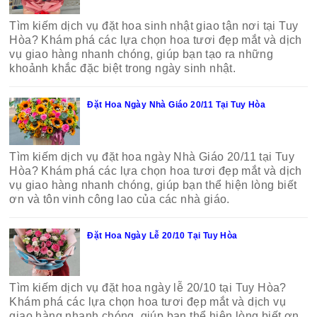
Tìm kiếm dịch vụ đặt hoa sinh nhật giao tận nơi tại Tuy
Hòa? Khám phá các lựa chọn hoa tươi đẹp mắt và dịch
vụ giao hàng nhanh chóng, giúp bạn tạo ra những
khoảnh khắc đặc biệt trong ngày sinh nhật.
Đặt Hoa Ngày Nhà Giáo 20/11 Tại Tuy Hòa
Tìm kiếm dịch vụ đặt hoa ngày Nhà Giáo 20/11 tại Tuy
Hòa? Khám phá các lựa chọn hoa tươi đẹp mắt và dịch
vụ giao hàng nhanh chóng, giúp bạn thể hiện lòng biết
ơn và tôn vinh công lao của các nhà giáo.
Đặt Hoa Ngày Lễ 20/10 Tại Tuy Hòa
Tìm kiếm dịch vụ đặt hoa ngày lễ 20/10 tại Tuy Hòa?
Khám phá các lựa chọn hoa tươi đẹp mắt và dịch vụ
giao hàng nhanh chóng, giúp bạn thể hiện lòng biết ơn