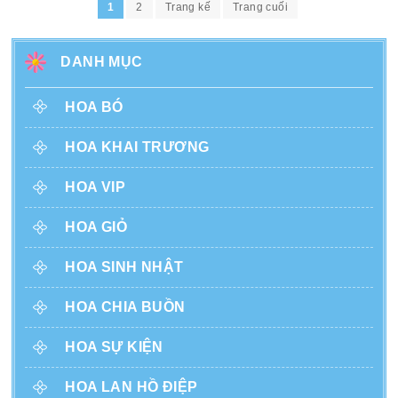
1
2
Trang kế
Trang cuối
DANH MỤC
HOA BÓ
HOA KHAI TRƯƠNG
HOA VIP
HOA GIỎ
HOA SINH NHẬT
HOA CHIA BUỒN
HOA SỰ KIỆN
HOA LAN HỒ ĐIỆP