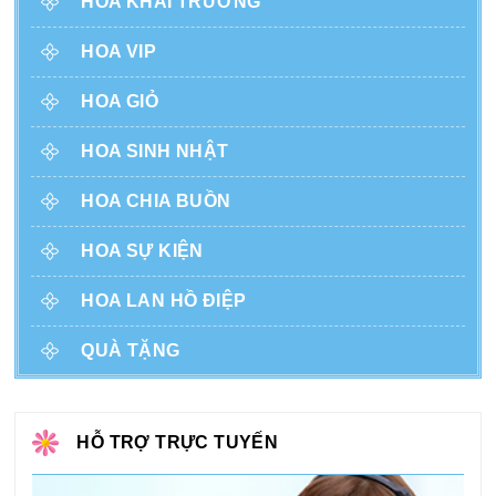
HOA KHAI TRƯƠNG
HOA VIP
HOA GIỎ
HOA SINH NHẬT
HOA CHIA BUỒN
HOA SỰ KIỆN
HOA LAN HỒ ĐIỆP
QUÀ TẶNG
HỖ TRỢ TRỰC TUYẾN