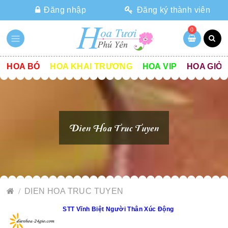
Đăng nhập
Đăng ký thành viên
0
HOA BÓ
HOA KHAI TRƯƠNG
HOA VIP
HOA GIỎ
Dien Hoa Truc Tuyen
DIEN HOA TRUC TUYEN
STT Vĩnh Biệt Người Thân Xúc Động