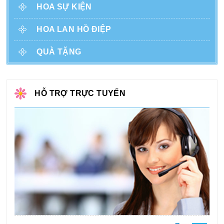
HOA SỰ KIỆN
HOA LAN HỒ ĐIỆP
QUÀ TẶNG
HỖ TRỢ TRỰC TUYẾN