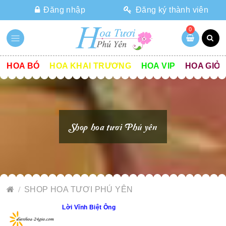
Đăng nhập
Đăng ký thành viên
0
HOA BÓ
HOA KHAI TRƯƠNG
HOA VIP
HOA GIỎ
Shop hoa tươi Phú yên
SHOP HOA TƯƠI PHÚ YÊN
Lời Vĩnh Biệt Ông