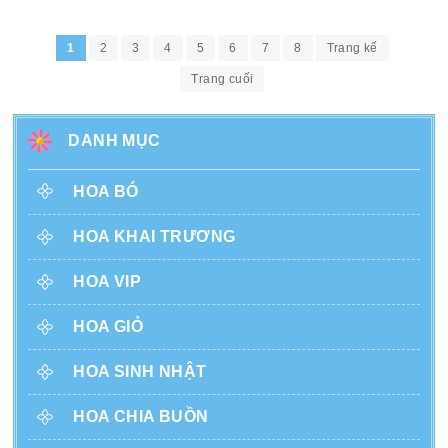
1
2
3
4
5
6
7
8
Trang kế
Trang cuối
DANH MỤC
HOA BÓ
HOA KHAI TRƯƠNG
HOA VIP
HOA GIỎ
HOA SINH NHẬT
HOA CHIA BUỒN