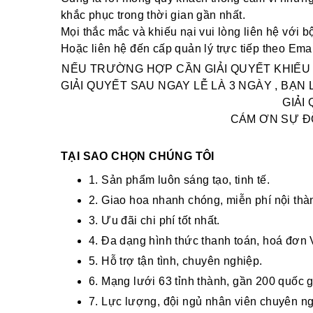
khắc phục trong thời gian gần nhất.
Mọi thắc mắc và khiếu nại vui lòng liên hệ với 
Hoặc liên hệ đến cấp quản lý trực tiếp t
NẾU TRƯỜNG HỢP CẦN GIẢI QUYẾT KHIẾU N
GIẢI QUYẾT SAU NGAY LỄ LÀ 3 NGÀY , BẠ
GIẢI
CÁM ƠN SỰ Đ
TẠI SAO CHỌN CHÚNG TÔI
1. Sản phẩm luôn sáng tạo, tinh tế.
2. Giao hoa nhanh chóng, miễn phí nội thà
3. Ưu đãi chi phí tốt nhất.
4. Đa dạng hình thức thanh toán, hoá đơn 
5. Hỗ trợ tận tình, chuyên nghiệp.
6. Mạng lưới 63 tỉnh thành, gần 200 quốc g
7. Lực lượng, đội ngủ nhân viên chuyên n