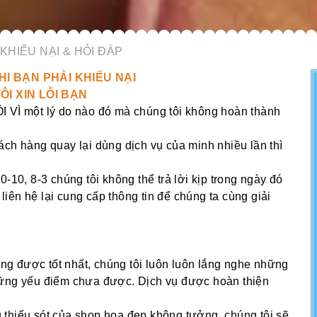
 KHIẾU NẠI & HỎI ĐÁP
HI BẠN PHẢI KHIẾU NẠI
ÔI XIN LỖI BẠN
một lý do nào đó mà chúng tôi không hoàn thành
ách hàng quay lại dùng dịch vụ của minh nhiều lần thì
-10, 8-3 chúng tôi không thể trả lời kịp trong ngày đó
 liên hệ lại cung cấp thông tin để chúng ta cùng giải
g được tốt nhất, chúng tôi luôn luôn lắng nghe những
hững yếu điểm chưa được. Dịch vụ được hoàn thiện
 thiếu sót của shop hoa đẹp không tưởng, chúng tôi sẽ