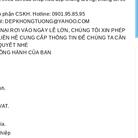
bộ phận CSKH. Hotline: 0901.95.85.95
heo Email: DEPKHONGTUONG@YAHOO.COM
ẠI RƠI VÀO NGÀY LỄ LỚN, CHÚNG TÔI XIN PHÉP
N LIÊN HỆ CUNG CẤP THÔNG TIN ĐỂ CHÚNG TA CẦN
 QUYẾT NHÉ
ỒNG HÀNH CỦA BẠN
nh.
VAT.
ia.
ghiệp