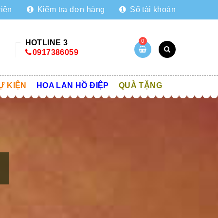
viên
Kiểm tra đơn hàng
Số tài khoản
0
HOTLINE 3
0917386059
Ự KIỆN
HOA LAN HỒ ĐIỆP
QUÀ TẶNG