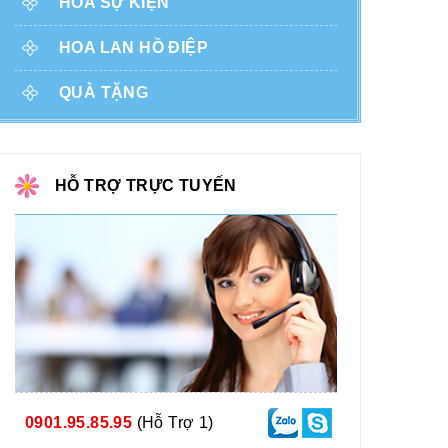
HOA SỰ KIỆN
HOA LAN HỒ ĐIỆP
QUÀ TẶNG
HỖ TRỢ TRỰC TUYẾN
0901.95.85.95
(Hỗ Trợ 1)