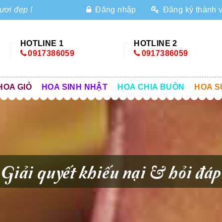
ươi đẹp !
Đăng nhập
Đăng ký thành 
HOTLINE 1
HOTLINE 2
0917386059
0917386059
HOA GIỎ
HOA SINH NHẬT
HOA CHIA BUỒN
HOA S
Giải quyết khiếu nại & hỏi đáp