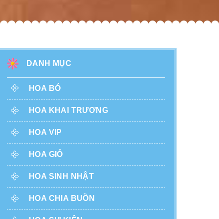
DANH MỤC
HOA BÓ
HOA KHAI TRƯƠNG
HOA VIP
HOA GIỎ
HOA SINH NHẬT
HOA CHIA BUỒN