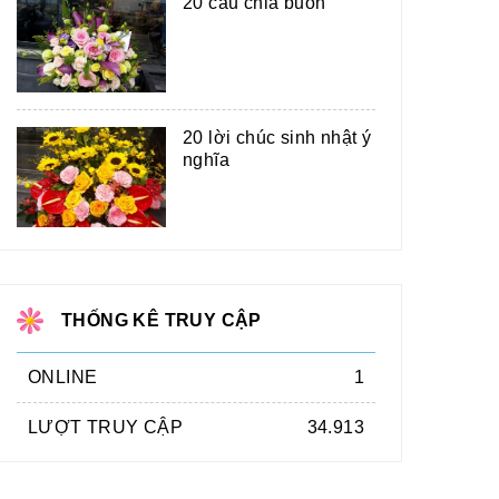
20 câu chia buồn
20 lời chúc sinh nhật ý
nghĩa
THỐNG KÊ TRUY CẬP
ONLINE
1
LƯỢT TRUY CẬP
34.913