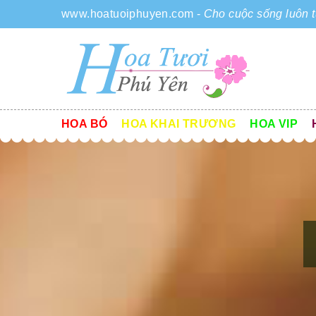
www.hoatuoiphuyen.com
-
Cho cuộc sống luôn t
HOA BÓ
HOA KHAI TRƯƠNG
HOA VIP