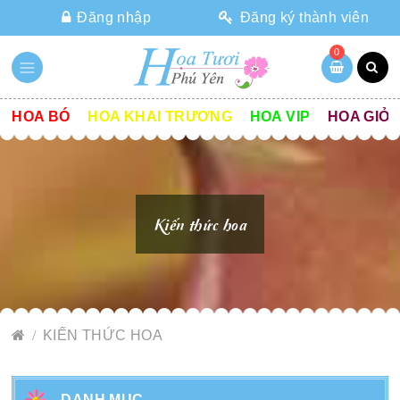
Đăng nhập
Đăng ký thành viên
0
HOA BÓ
HOA KHAI TRƯƠNG
HOA VIP
HOA GIỎ
Kiến thức hoa
KIẾN THỨC HOA
DANH MỤC