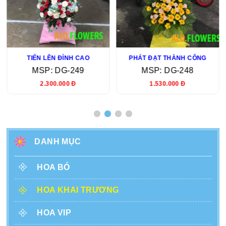
TIẾN LÊN ĐỈNH CAO
PHÁT ĐẠT THÀNH CÔNG
MSP: DG-249
MSP: DG-248
2.300.000 Đ
1.530.000 Đ
DANH MỤC
HOA BÓ
HOA KHAI TRƯƠNG
HOA VIP