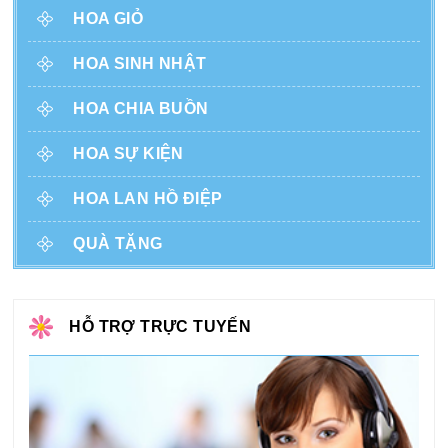
HOA GIỎ
HOA SINH NHẬT
HOA CHIA BUỒN
HOA SỰ KIỆN
HOA LAN HỒ ĐIỆP
QUÀ TẶNG
HỖ TRỢ TRỰC TUYẾN