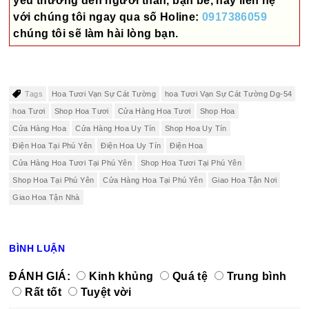
yêu thương đến người thân, bạn bè, hãy liên hệ
với chúng tôi ngay qua số
Holine:
0917386059
chúng tôi sẽ làm hài lòng bạn.
Tags
Hoa Tươi Vạn Sự Cát Tường
hoa Tươi Vạn Sự Cát Tường Dg-54
hoa Tươi
Shop Hoa Tươi
Cửa Hàng Hoa Tươi
Shop Hoa
Cửa Hàng Hoa
Cửa Hàng Hoa Uy Tín
Shop Hoa Uy Tín
Điện Hoa Tại Phú Yên
Điện Hoa Uy Tín
Điện Hoa
Cửa Hàng Hoa Tươi Tại Phú Yên
Shop Hoa Tươi Tại Phú Yên
Shop Hoa Tại Phú Yên
Cửa Hàng Hoa Tại Phú Yên
Giao Hoa Tận Nơi
Giao Hoa Tận Nhà
BÌNH LUẬN
ĐÁNH GIÁ:
Kinh khủng
Quá tệ
Trung bình
Rất tốt
Tuyệt vời