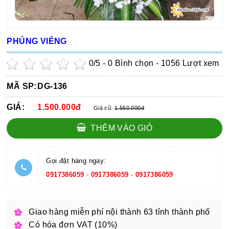
PHÚNG VIÉNG
0
/5 -
0
Bình chọn - 1056 Lượt xem
MÃ SP:
DG-136
GIÁ:
1.500.000đ
Giá cũ:
1.550.000đ
THÊM VÀO GIỎ
Gọi đặt hàng ngay:
0917386059
-
0917386059
-
0917386059
Giao hàng miễn phí nội thành 63 tỉnh thành phố
Có hóa đơn VAT (10%)