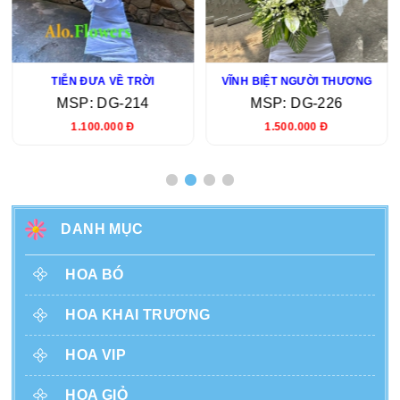
TIỄN ĐƯA VỀ TRỜI
VĨNH BIỆT NGƯỜI THƯƠNG
MSP: DG-214
MSP: DG-226
1.100.000 Đ
1.500.000 Đ
DANH MỤC
HOA BÓ
HOA KHAI TRƯƠNG
HOA VIP
HOA GIỎ