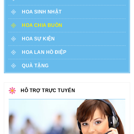
HOA SINH NHẬT
HOA CHIA BUỒN
HOA SỰ KIỆN
HOA LAN HỒ ĐIỆP
QUÀ TẶNG
HỖ TRỢ TRỰC TUYẾN