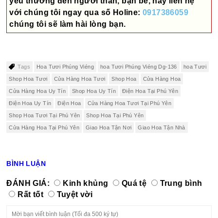
yêu thương đến người thân, bạn bè, hãy liên hệ
với chúng tôi ngay qua số
Holine:
0917386059
chúng tôi sẽ làm hài lòng bạn.
Tags
Hoa Tươi Phúng Viéng
hoa Tươi Phúng Viéng Dg-136
hoa Tươi
Shop Hoa Tươi
Cửa Hàng Hoa Tươi
Shop Hoa
Cửa Hàng Hoa
Cửa Hàng Hoa Uy Tín
Shop Hoa Uy Tín
Điện Hoa Tại Phú Yên
Điện Hoa Uy Tín
Điện Hoa
Cửa Hàng Hoa Tươi Tại Phú Yên
Shop Hoa Tươi Tại Phú Yên
Shop Hoa Tại Phú Yên
Cửa Hàng Hoa Tại Phú Yên
Giao Hoa Tận Nơi
Giao Hoa Tận Nhà
BÌNH LUẬN
ĐÁNH GIÁ:
Kinh khủng
Quá tệ
Trung bình
Rất tốt
Tuyệt vời