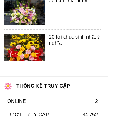
20 câu chia buồn
20 lời chúc sinh nhật ý
nghĩa
THỐNG KÊ TRUY CẬP
ONLINE
2
LƯỢT TRUY CẬP
34.752