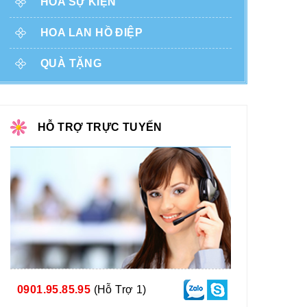
HOA SỰ KIỆN
HOA LAN HỒ ĐIỆP
QUÀ TẶNG
HỖ TRỢ TRỰC TUYẾN
0901.95.85.95
(Hỗ Trợ 1)