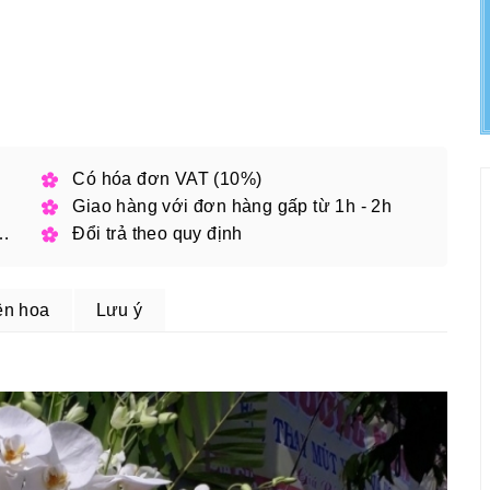
h phố
Có hóa đơn VAT (10%)
Giao hàng với đơn hàng gấp từ 1h - 2h
 đặt online với mã giảm giá
Đổi trả theo quy định
ện hoa
Lưu ý