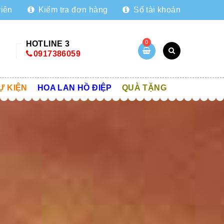
viên
Kiểm tra đơn hàng
Số tài khoản
0
HOTLINE 3
0917386059
Ự KIỆN
HOA LAN HỒ ĐIỆP
QUÀ TẶNG