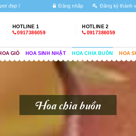
ươi đẹp !
Đăng nhập
Đăng ký thành 
HOTLINE 1
HOTLINE 2
0917386059
0917386059
HOA GIỎ
HOA SINH NHẬT
HOA CHIA BUỒN
HOA S
Hoa chia buồn