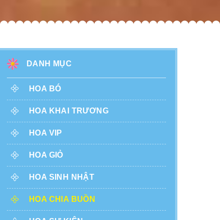
DANH MỤC
HOA BÓ
HOA KHAI TRƯƠNG
HOA VIP
HOA GIỎ
HOA SINH NHẬT
HOA CHIA BUỒN