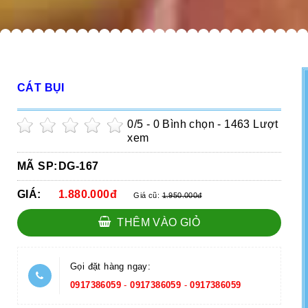
CÁT BỤI
0
/5 -
0
Bình chọn - 1463 Lượt
xem
MÃ SP:
DG-167
GIÁ:
1.880.000đ
Giá cũ:
1.950.000đ
THÊM VÀO GIỎ
Gọi đặt hàng ngay:
0917386059
-
0917386059
-
0917386059