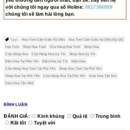
yêu thương đến người thân, bạn bè, hãy liên hệ
với chúng tôi ngay qua số
Holine:
0917386059
chúng tôi sẽ làm hài lòng bạn.
Tags
Hoa Tươi Cảm Giác Kỳ Diệu
hoa Tươi Cảm Giác Kỳ Diệu Dg-162
hoa Tươi
Shop Hoa Tươi
Cửa Hàng Hoa Tươi
Shop Hoa
Cửa Hàng Hoa
Cửa Hàng Hoa Uy Tín
Shop Hoa Uy Tín
Điện Hoa Tại Phú Yên
Điện Hoa Uy Tín
Điện Hoa
Cửa Hàng Hoa Tươi Tại Phú Yên
Shop Hoa Tươi Tại Phú Yên
Shop Hoa Tại Phú Yên
Cửa Hàng Hoa Tại Phú Yên
Giao Hoa Tận Nơi
Giao Hoa Tận Nhà
BÌNH LUẬN
ĐÁNH GIÁ:
Kinh khủng
Quá tệ
Trung bình
Rất tốt
Tuyệt vời