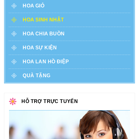
HOA GIỎ
HOA SINH NHẬT
HOA CHIA BUỒN
HOA SỰ KIỆN
HOA LAN HỒ ĐIỆP
QUÀ TẶNG
HỖ TRỢ TRỰC TUYẾN