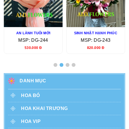
AN LÀNH TUỔI MỚI
SINH NHẬT HẠNH PHÚC
MSP: DG-244
MSP: DG-243
530.000 Đ
820.000 Đ
DANH MỤC
HOA BÓ
HOA KHAI TRƯƠNG
HOA VIP