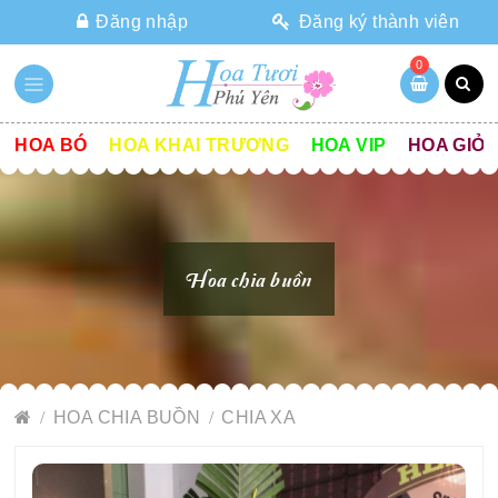
Đăng nhập
Đăng ký thành viên
0
HOA BÓ
HOA KHAI TRƯƠNG
HOA VIP
HOA GIỎ
Hoa chia buồn
HOA CHIA BUỒN
CHIA XA