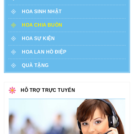
HOA SINH NHẬT
HOA CHIA BUỒN
HOA SỰ KIỆN
HOA LAN HỒ ĐIỆP
QUÀ TẶNG
HỖ TRỢ TRỰC TUYẾN