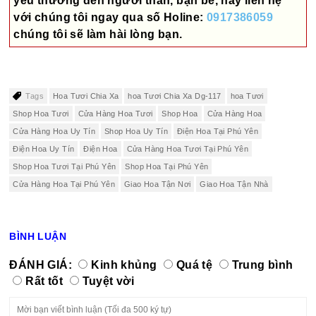
yêu thương đến người thân, bạn bè, hãy liên hệ
với chúng tôi ngay qua số
Holine:
0917386059
chúng tôi sẽ làm hài lòng bạn.
Tags
Hoa Tươi Chia Xa
hoa Tươi Chia Xa Dg-117
hoa Tươi
Shop Hoa Tươi
Cửa Hàng Hoa Tươi
Shop Hoa
Cửa Hàng Hoa
Cửa Hàng Hoa Uy Tín
Shop Hoa Uy Tín
Điện Hoa Tại Phú Yên
Điện Hoa Uy Tín
Điện Hoa
Cửa Hàng Hoa Tươi Tại Phú Yên
Shop Hoa Tươi Tại Phú Yên
Shop Hoa Tại Phú Yên
Cửa Hàng Hoa Tại Phú Yên
Giao Hoa Tận Nơi
Giao Hoa Tận Nhà
BÌNH LUẬN
ĐÁNH GIÁ:
Kinh khủng
Quá tệ
Trung bình
Rất tốt
Tuyệt vời