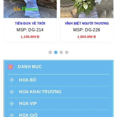
TIỄN ĐƯA VỀ TRỜI
VĨNH BIỆT NGƯỜI THƯƠNG
MSP: DG-214
MSP: DG-226
1.100.000 Đ
1.500.000 Đ
DANH MỤC
HOA BÓ
HOA KHAI TRƯƠNG
HOA VIP
HOA GIỎ