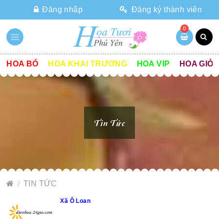
Đăng nhập
Đăng ký thành viên
0
HOA BÓ
HOA KHAI TRƯƠNG
HOA VIP
HOA GIỎ
Tin Tức
TIN TỨC
Xã Ô Loan