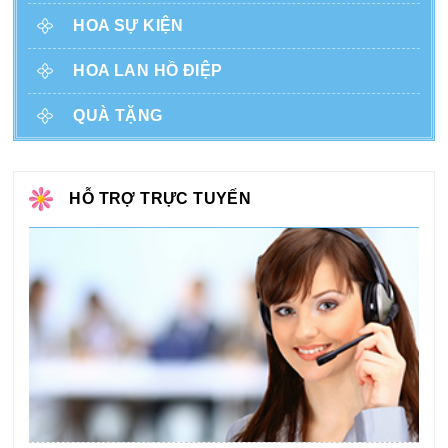
HOA SỰ KIỆN
HOA LAN HỒ ĐIỆP
QUÀ TẶNG
HỖ TRỢ TRỰC TUYẾN