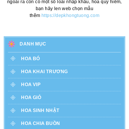
ngoài ra còn có một số loài nhập khẩu, hoa quý hiếm,
bạn hãy len web chọn mẫu
thêm
https://depkhongtuong.com
DANH MỤC
HOA BÓ
HOA KHAI TRƯƠNG
HOA VIP
HOA GIỎ
HOA SINH NHẬT
HOA CHIA BUỒN