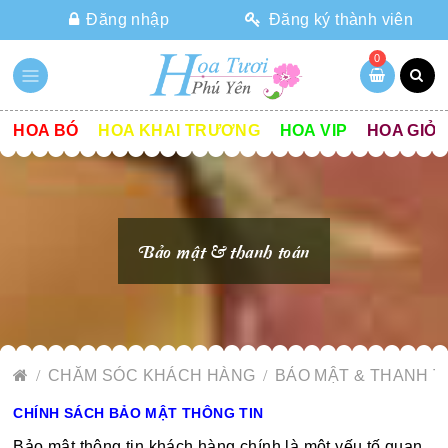
Đăng nhập
Đăng ký thành viên
0
HOA BÓ
HOA KHAI TRƯƠNG
HOA VIP
HOA GIỎ
Bảo mật & thanh toán
CHĂM SÓC KHÁCH HÀNG
BẢO MẬT & THANH 
CHÍNH SÁCH BẢO MẬT THÔNG TIN
Bảo mật thông tin khách hàng chính là một yếu tố quan