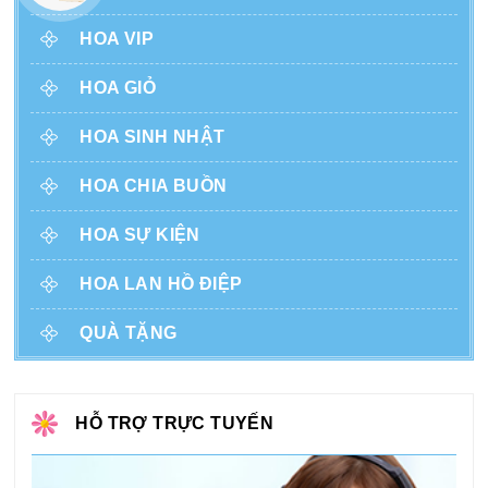
HOA VIP
HOA GIỎ
HOA SINH NHẬT
HOA CHIA BUỒN
HOA SỰ KIỆN
HOA LAN HỒ ĐIỆP
QUÀ TẶNG
HỖ TRỢ TRỰC TUYẾN