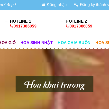
ươi đẹp !
Đăng nhập
Đăng ký thành 
HOTLINE 1
HOTLINE 2
0917386059
0917386059
HOA GIỎ
HOA SINH NHẬT
HOA CHIA BUỒN
HOA S
Hoa khai trương