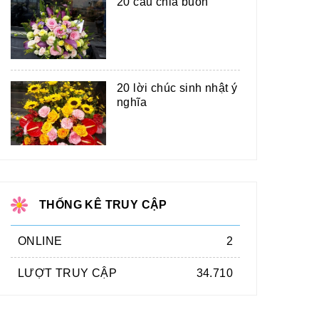
20 câu chia buồn
20 lời chúc sinh nhật ý
nghĩa
THỐNG KÊ TRUY CẬP
ONLINE
2
LƯỢT TRUY CẬP
34.710