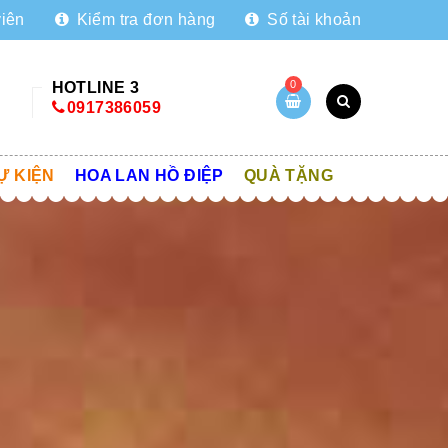
viên
Kiểm tra đơn hàng
Số tài khoản
0
HOTLINE 3
0917386059
Ự KIỆN
HOA LAN HỒ ĐIỆP
QUÀ TẶNG