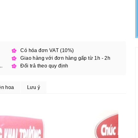
h phố
Có hóa đơn VAT (10%)
Giao hàng với đơn hàng gấp từ 1h - 2h
 đặt online với mã giảm giá
Đổi trả theo quy định
ện hoa
Lưu ý