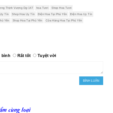
ương Thịnh Vượng Dg-147
hoa Tươi
Shop Hoa Tươi
Uy Tín
Shop Hoa Uy Tín
Điện Hoa Tại Phú Yên
Điện Hoa Uy Tín
Phú Yên
Shop Hoa Tại Phú Yên
Cửa Hàng Hoa Tại Phú Yên
 bình
Rất tốt
Tuyệt vời
ẩm cùng loại