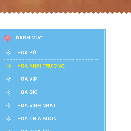
DANH MỤC
HOA BÓ
HOA KHAI TRƯƠNG
HOA VIP
HOA GIỎ
HOA SINH NHẬT
HOA CHIA BUỒN