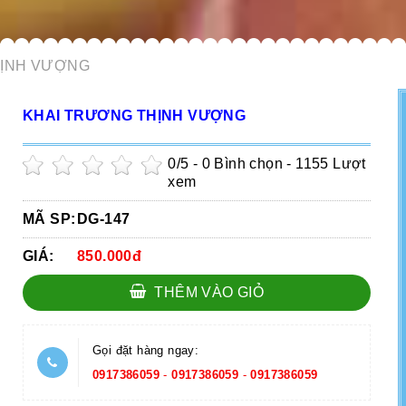
HỊNH VƯỢNG
KHAI TRƯƠNG THỊNH VƯỢNG
0
/5 -
0
Bình chọn - 1155 Lượt
xem
MÃ SP:
DG-147
GIÁ:
850.000đ
THÊM VÀO GIỎ
Gọi đặt hàng ngay:
0917386059
-
0917386059
-
0917386059