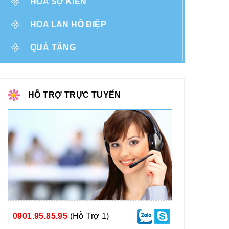
HOA SỰ KIỆN
HOA LAN HỒ ĐIỆP
QUÀ TẶNG
HỖ TRỢ TRỰC TUYẾN
0901.95.85.95
(Hỗ Trợ 1)