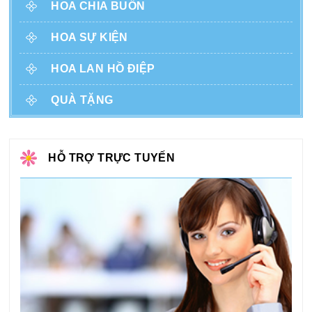
HOA CHIA BUỒN
HOA SỰ KIỆN
HOA LAN HỒ ĐIỆP
QUÀ TẶNG
HỖ TRỢ TRỰC TUYẾN