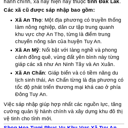
hành chính, xã này hiện nay thuộc
tỉnh Đắk Lắk
.
Các xã cũ được sáp nhập bao gồm:
Xã An Thọ
: Một địa phương có truyền thống
làm nông nghiệp, dân cư tập trung quanh
khu vực chợ An Thọ, từng là điểm trung
chuyển nông sản của huyện Tuy An.
Xã An Mỹ
: Nổi bật với làng nghề và phong
cảnh đồng quê, vùng đất yên bình này từng
giáp các xã như An Ninh Tây và An Xuân.
Xã An Chấn
: Giáp biển và có tiềm năng du
lịch sinh thái, An Chấn từng là địa phương có
tốc độ phát triển thương mại khá cao ở phía
Đông Tuy An.
Việc sáp nhập giúp hợp nhất các nguồn lực, tăng
cường quản lý hành chính và xây dựng khu đô thị
vệ tinh cho tỉnh mới.
Shop Hoa Tươi Phục Vụ Khu Vực Xã Tuy An