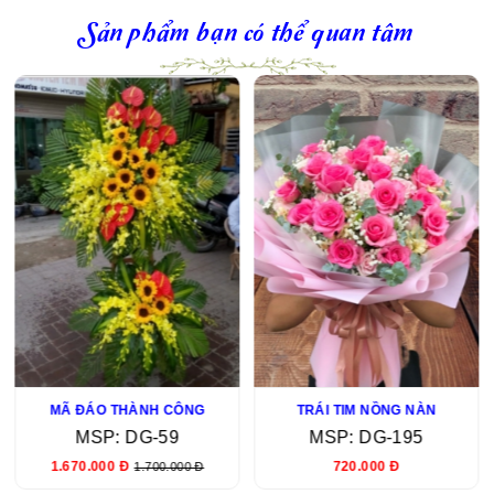
Sản phẩm bạn có thể quan tâm
MÃ ĐÁO THÀNH CÔNG
TRÁI TIM NỒNG NÀN
MSP: DG-59
MSP: DG-195
1.670.000 Đ
720.000 Đ
1.700.000 Đ