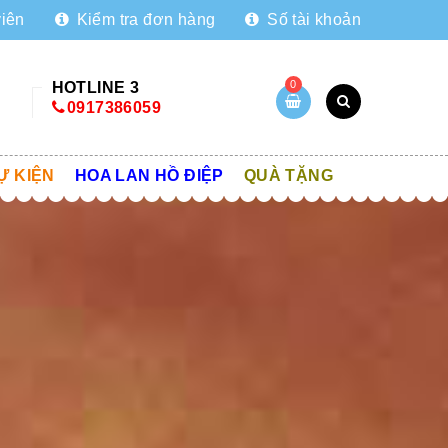
viên
Kiểm tra đơn hàng
Số tài khoản
0
HOTLINE 3
0917386059
Ự KIỆN
HOA LAN HỒ ĐIỆP
QUÀ TẶNG