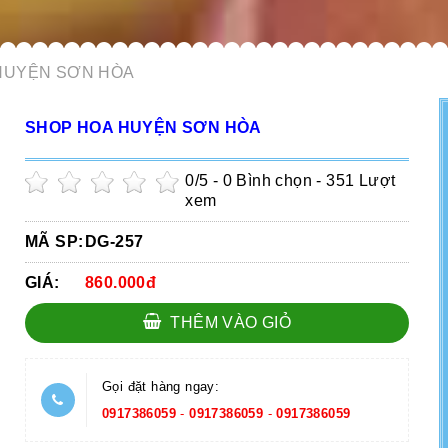
HUYỆN SƠN HÒA
SHOP HOA HUYỆN SƠN HÒA
0
/5 -
0
Bình chọn - 351 Lượt
xem
MÃ SP:
DG-257
GIÁ:
860.000đ
THÊM VÀO GIỎ
Gọi đặt hàng ngay:
0917386059
-
0917386059
-
0917386059