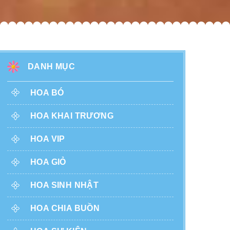
DANH MỤC
HOA BÓ
HOA KHAI TRƯƠNG
HOA VIP
HOA GIỎ
HOA SINH NHẬT
HOA CHIA BUỒN