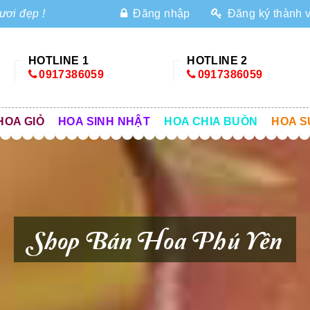
ươi đẹp !
Đăng nhập
Đăng ký thành 
HOTLINE 1
HOTLINE 2
0917386059
0917386059
HOA GIỎ
HOA SINH NHẬT
HOA CHIA BUỒN
HOA S
Shop Bán Hoa Phú Yên