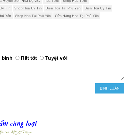
oa Huyện Sơn Hòa Dg-257
hoa Tươi
Shop Hoa Tươi
Uy Tín
Shop Hoa Uy Tín
Điện Hoa Tại Phú Yên
Điện Hoa Uy Tín
Phú Yên
Shop Hoa Tại Phú Yên
Cửa Hàng Hoa Tại Phú Yên
 bình
Rất tốt
Tuyệt vời
ẩm cùng loại