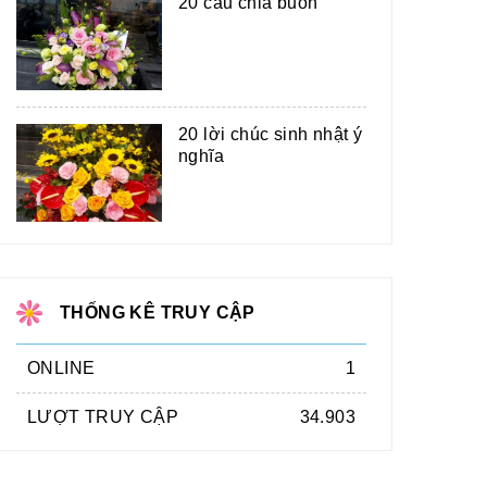
20 câu chia buồn
20 lời chúc sinh nhật ý
nghĩa
THỐNG KÊ TRUY CẬP
ONLINE
1
LƯỢT TRUY CẬP
34.903