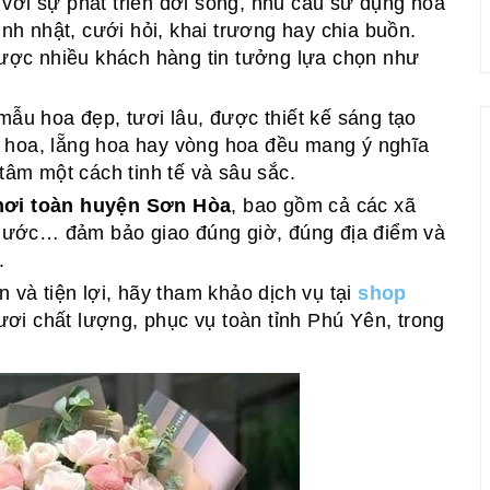
với sự phát triển đời sống, nhu cầu sử dụng hoa
inh nhật, cưới hỏi, khai trương hay chia buồn.
ợc nhiều khách hàng tin tưởng lựa chọn như
mẫu hoa đẹp, tươi lâu, được thiết kế sáng tạo
 hoa, lẵng hoa hay vòng hoa đều mang ý nghĩa
 tâm một cách tinh tế và sâu sắc.
 nơi toàn huyện Sơn Hòa
, bao gồm cả các xã
ước… đảm bảo giao đúng giờ, đúng địa điểm và
.
 và tiện lợi, hãy tham khảo dịch vụ tại
shop
ơi chất lượng, phục vụ toàn tỉnh Phú Yên, trong