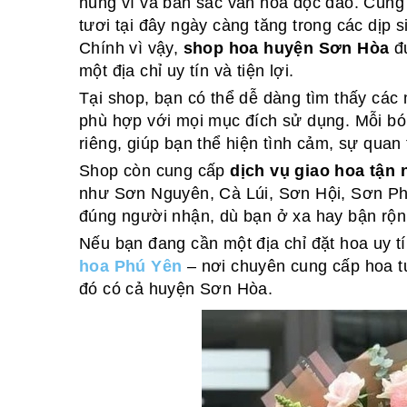
hùng vĩ và bản sắc văn hóa độc đáo. Cùng 
tươi tại đây ngày càng tăng trong các dịp s
Chính vì vậy,
shop hoa huyện Sơn Hòa
đư
một địa chỉ uy tín và tiện lợi.
Tại shop, bạn có thể dễ dàng tìm thấy các 
phù hợp với mọi mục đích sử dụng. Mỗi bó
riêng, giúp bạn thể hiện tình cảm, sự quan
Shop còn cung cấp
dịch vụ giao hoa tận
như Sơn Nguyên, Cà Lúi, Sơn Hội, Sơn Ph
đúng người nhận, dù bạn ở xa hay bận rộn
Nếu bạn đang cần một địa chỉ đặt hoa uy tín
hoa Phú Yên
– nơi chuyên cung cấp hoa tư
đó có cả huyện Sơn Hòa.