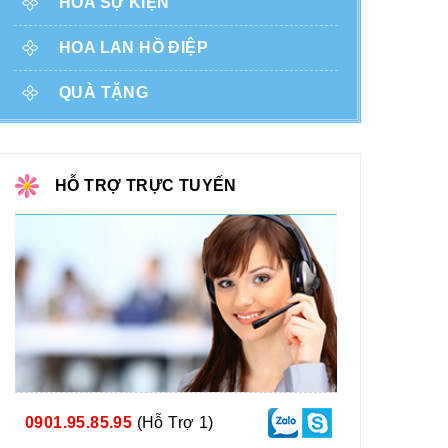
HOA SỰ KIỆN
HOA LAN HỒ ĐIỆP
QUÀ TẶNG
HỖ TRỢ TRỰC TUYẾN
0901.95.85.95
(Hỗ Trợ 1)