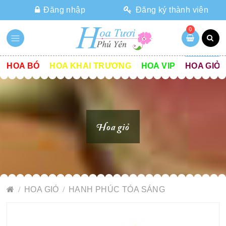
Đăng nhập
Đăng ký thành viên
0
HOA BÓ
HOA KHAI TRƯƠNG
HOA VIP
HOA GIỎ
Hoa giỏ
HOA GIỎ
HANH PHÚC TỎA SÁNG