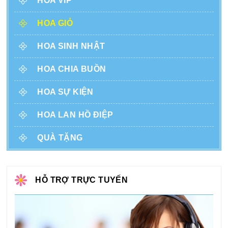
HOA VIP
HOA GIỎ
HOA SINH NHẬT
HOA CHIA BUỒN
HOA SỰ KIỆN
HOA LAN HỒ ĐIỆP
QUÀ TẶNG
HỖ TRỢ TRỰC TUYẾN