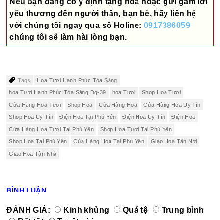
Nếu bạn đang có ý định tặng hoa hoặc gửi gấm lời
yêu thương đến người thân, bạn bè, hãy liên hệ
với chúng tôi ngay qua số
Holine:
0917386059
chúng tôi sẽ làm hài lòng bạn.
Tags
Hoa Tươi Hanh Phúc Tỏa Sáng
hoa Tươi Hanh Phúc Tỏa Sáng Dg-39
hoa Tươi
Shop Hoa Tươi
Cửa Hàng Hoa Tươi
Shop Hoa
Cửa Hàng Hoa
Cửa Hàng Hoa Uy Tín
Shop Hoa Uy Tín
Điện Hoa Tại Phú Yên
Điện Hoa Uy Tín
Điện Hoa
Cửa Hàng Hoa Tươi Tại Phú Yên
Shop Hoa Tươi Tại Phú Yên
Shop Hoa Tại Phú Yên
Cửa Hàng Hoa Tại Phú Yên
Giao Hoa Tận Nơi
Giao Hoa Tận Nhà
BÌNH LUẬN
ĐÁNH GIÁ:
Kinh khủng
Quá tệ
Trung bình