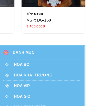
SỨC MẠNH
NGÀY
MSP: DG-168
MSP
3.450.000Đ
680.
DANH MỤC
HOA BÓ
HOA KHAI TRƯƠNG
HOA VIP
HOA GIỎ