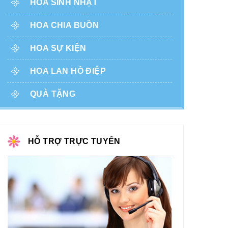
HOA SINH NHẬT
HOA CHIA BUỒN
HOA SỰ KIỆN
HOA LAN HỒ ĐIỆP
QUÀ TẶNG
HỖ TRỢ TRỰC TUYẾN