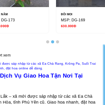
Ả NĂM
ĐỔI MOI
 DG-173
MSP: DG-169
.000Đ
630.000Đ
ợt xem
ới được sáp nhập từ các xã Ea Chà Rang, Krông Pa, Suối Trai
h, đặt hoa online dễ dàng.
 Dịch Vụ Giao Hoa Tận Nơi Tại
k Lắk – xã mới được sáp nhập từ các xã Ea Chà
n Hòa, tỉnh Phú Yên cũ. Giao hoa nhanh, đặt hoa