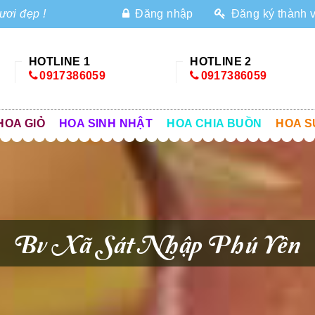
ươi đẹp !
Đăng nhập
Đăng ký thành 
HOTLINE 1
HOTLINE 2
0917386059
0917386059
HOA GIỎ
HOA SINH NHẬT
HOA CHIA BUỒN
HOA S
Bv Xã Sát Nhập Phú Yên