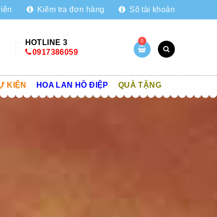
viên
Kiểm tra đơn hàng
Số tài khoản
0
HOTLINE 3
0917386059
Ự KIỆN
HOA LAN HỒ ĐIỆP
QUÀ TẶNG