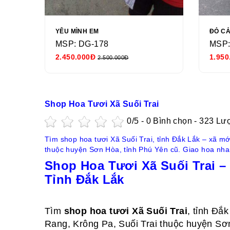
YÊU MÌNH EM
ĐỎ C
MSP: DG-178
MSP:
2.450.000Đ
1.950
2.500.000Đ
Shop Hoa Tươi Xã Suối Trai
0
/5 -
0
Bình chọn - 323 Lư
Tìm shop hoa tươi Xã Suối Trai, tỉnh Đắk Lắk – xã m
thuộc huyện Sơn Hòa, tỉnh Phú Yên cũ. Giao hoa nhan
Shop Hoa Tươi Xã Suối Trai –
Tỉnh Đắk Lắk
Tìm
shop hoa tươi Xã Suối Trai
, tỉnh Đắ
Rang, Krông Pa, Suối Trai thuộc huyện Sơ