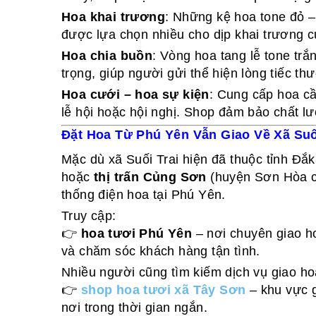
Hoa khai trương
: Những kệ hoa tone đỏ –
được lựa chọn nhiều cho dịp khai trương c
Hoa chia buồn
: Vòng hoa tang lễ tone trắ
trọng, giúp người gửi thể hiện lòng tiếc th
Hoa cưới – hoa sự kiện
: Cung cấp hoa cầm
lễ hội hoặc hội nghị. Shop đảm bảo chất l
Đặt Hoa Từ Phú Yên Vẫn Giao Về Xã Suố
Mặc dù xã Suối Trai hiện đã thuộc tỉnh Đắ
hoặc
thị trấn Củng Sơn
(huyện Sơn Hòa cũ
thống điện hoa tại Phú Yên.
Truy cập:
👉
hoa tươi Phú Yên
– nơi chuyên giao h
và chăm sóc khách hàng tận tình.
Nhiều người cũng tìm kiếm dịch vụ giao ho
👉
shop hoa tươi xã Tây Sơn
– khu vực g
nơi trong thời gian ngắn.