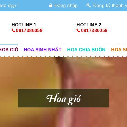
ươi đẹp !
Đăng nhập
Đăng ký thành 
HOTLINE 1
HOTLINE 2
0917386059
0917386059
HOA GIỎ
HOA SINH NHẬT
HOA CHIA BUỒN
HOA S
Hoa giỏ