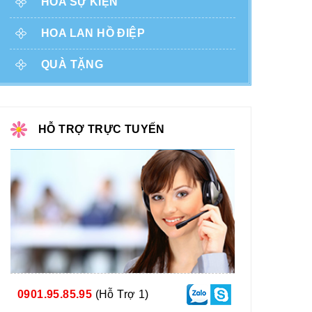
HOA SỰ KIỆN
HOA LAN HỒ ĐIỆP
QUÀ TẶNG
HỖ TRỢ TRỰC TUYẾN
0901.95.85.95
(Hỗ Trợ 1)