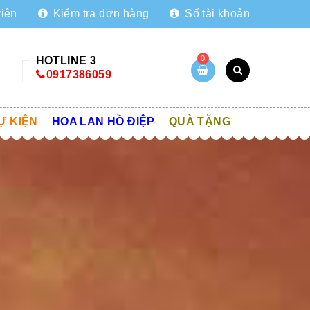
viên
Kiểm tra đơn hàng
Số tài khoản
0
HOTLINE 3
0917386059
Ự KIỆN
HOA LAN HỒ ĐIỆP
QUÀ TẶNG