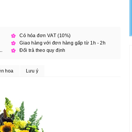
h phố
Có hóa đơn VAT (10%)
Giao hàng với đơn hàng gấp từ 1h - 2h
 đặt online với mã giảm giá
Đổi trả theo quy định
ện hoa
Lưu ý