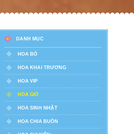
DANH MỤC
HOA BÓ
HOA KHAI TRƯƠNG
HOA VIP
HOA GIỎ
HOA SINH NHẬT
HOA CHIA BUỒN