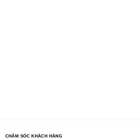
TẤM LÒNG GỬI TẶNG
LỜI CHÚC THÀNH CÔNG
MSP: DG-202
MSP: DG-201
890.000 Đ
850.000 Đ
CHĂM SÓC KHÁCH HÀNG