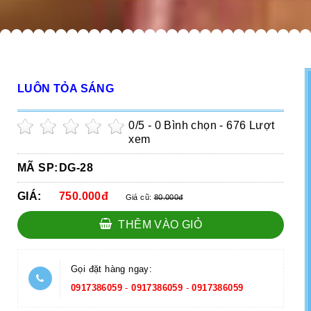
LUÔN TỎA SÁNG
0
/5 -
0
Bình chọn - 676 Lượt
xem
MÃ SP:
DG-28
GIÁ:
750.000đ
Giá cũ:
80.000đ
THÊM VÀO GIỎ
Gọi đặt hàng ngay:
0917386059
-
0917386059
-
0917386059