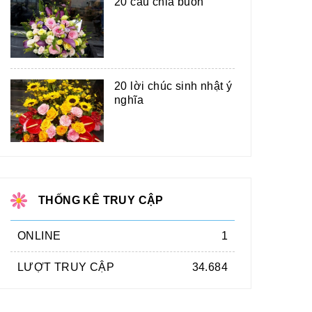
20 câu chia buồn
20 lời chúc sinh nhật ý
nghĩa
THỐNG KÊ TRUY CẬP
ONLINE
1
LƯỢT TRUY CẬP
34.684