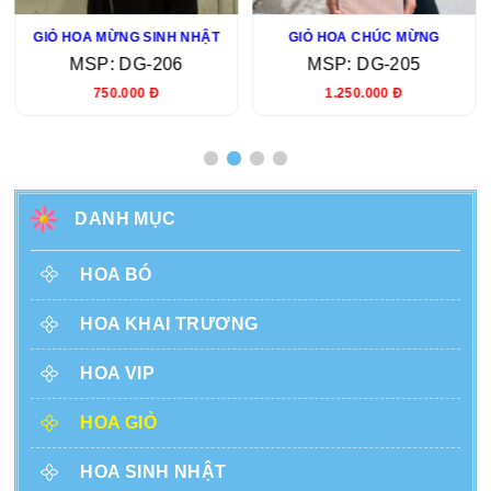
GIỎ HOA MỪNG SINH NHẬT
GIỎ HOA CHÚC MỪNG
MSP: DG-206
MSP: DG-205
750.000 Đ
1.250.000 Đ
DANH MỤC
HOA BÓ
HOA KHAI TRƯƠNG
HOA VIP
HOA GIỎ
HOA SINH NHẬT