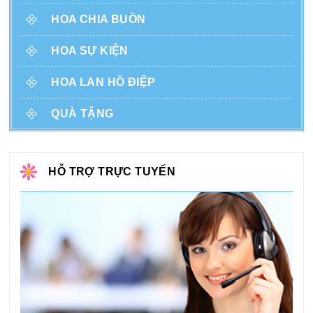
HOA CHIA BUỒN
HOA SỰ KIỆN
HOA LAN HỒ ĐIỆP
QUÀ TẶNG
HỖ TRỢ TRỰC TUYẾN