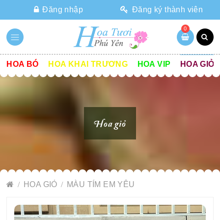
Đăng nhập
Đăng ký thành viên
0
HOA BÓ
HOA KHAI TRƯƠNG
HOA VIP
HOA GIỎ
Hoa giỏ
HOA GIỎ
MÀU TÍM EM YÊU