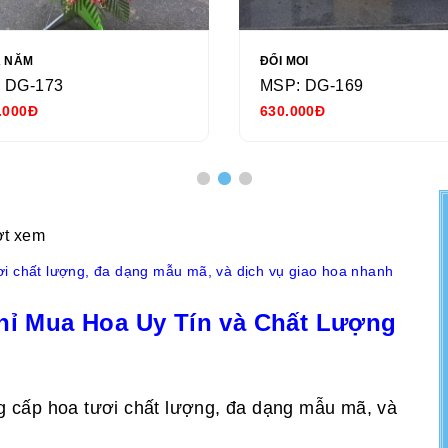
Ả NĂM
ĐỔI MOI
 DG-173
MSP: DG-169
.000Đ
630.000Đ
ợt xem
ơi chất lượng, đa dạng mẫu mã, và dịch vụ giao hoa nhanh
hỉ Mua Hoa Uy Tín và Chất Lượng
g cấp hoa tươi chất lượng, đa dạng mẫu mã, và