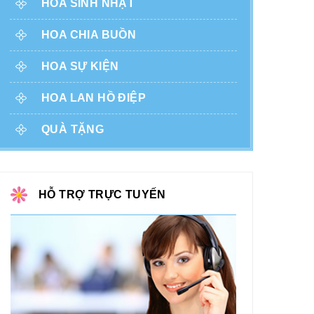
HOA SINH NHẬT
HOA CHIA BUỒN
HOA SỰ KIỆN
HOA LAN HỒ ĐIỆP
QUÀ TẶNG
HỖ TRỢ TRỰC TUYẾN