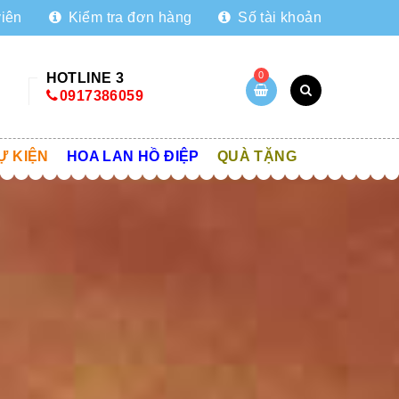
viên
Kiểm tra đơn hàng
Số tài khoản
0
HOTLINE 3
0917386059
Ự KIỆN
HOA LAN HỒ ĐIỆP
QUÀ TẶNG