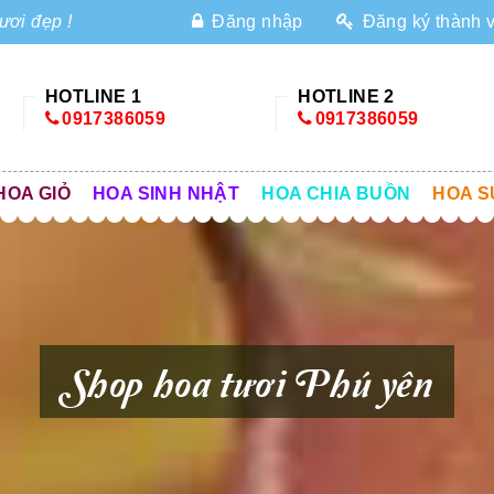
ươi đẹp !
Đăng nhập
Đăng ký thành 
HOTLINE 1
HOTLINE 2
0917386059
0917386059
HOA GIỎ
HOA SINH NHẬT
HOA CHIA BUỒN
HOA S
Shop hoa tươi Phú yên