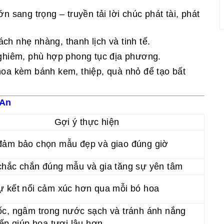
ớn sang trọng – truyền tải lời chúc phát tài, phát
ách nhẹ nhàng, thanh lịch và tinh tế.
 nghiêm, phù hợp phong tục địa phương.
i hoa kèm bánh kem, thiệp, quà nhỏ để tạo bất
 An
Gợi ý thực hiện
đảm bảo chọn mẫu đẹp và giao đúng giờ
chắc chắn đúng mẫu và gia tăng sự yên tâm
ự kết nối cảm xúc hơn qua mỗi bó hoa
ốc, ngâm trong nước sạch và tránh ánh nắng
iếp giúp hoa tươi lâu hơn