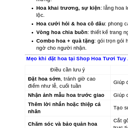
Hoa khai trương, sự kiện
: lẵng hoa l
lộc.
Hoa cưới hỏi & hoa cô dâu
: phong c
Vòng hoa chia buồn
: thiết kế trang
Combo hoa + quà tặng
: gói trọn gó
ngờ cho người nhận.
Mẹo khi đặt hoa tại Shop Hoa Tươi Tuy
Điều cần lưu ý
Đặt hoa sớm
, tránh giờ cao
Giúp 
điểm như lễ, cuối tuần
Nhận ảnh mẫu hoa trước giao
Giúp 
Thêm lời nhắn hoặc thiệp cá
Tạo s
nhân
Cắt g
Chăm sóc và bảo quản hoa
trực t