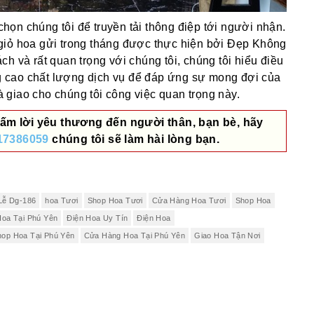
ọn chúng tôi để truyền tải thông điệp tới người nhận.
giỏ hoa gửi trong tháng được thực hiện bởi Đẹp Không
h và rất quan trọng với chúng tôi, chúng tôi hiểu điều
 cao chất lượng dịch vụ để đáp ứng sự mong đợi của
giao cho chúng tôi công việc quan trọng này.
ấm lời yêu thương đến người thân, bạn bè, hãy
17386059
chúng tôi sẽ làm hài lòng bạn.
Lễ Dg-186
hoa Tươi
Shop Hoa Tươi
Cửa Hàng Hoa Tươi
Shop Hoa
Hoa Tại Phú Yên
Điện Hoa Uy Tín
Điện Hoa
hop Hoa Tại Phú Yên
Cửa Hàng Hoa Tại Phú Yên
Giao Hoa Tận Nơi