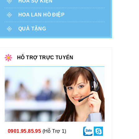
HOA SỰ KIỆN
HOA LAN HỒ ĐIỆP
QUÀ TẶNG
HỖ TRỢ TRỰC TUYẾN
0901.95.85.95
(Hỗ Trợ 1)