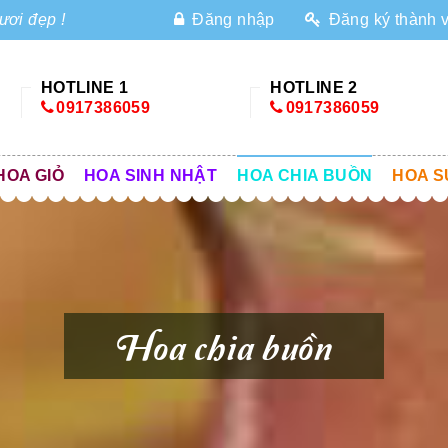
ươi đẹp !
Đăng nhập
Đăng ký thành 
HOTLINE 1
HOTLINE 2
0917386059
0917386059
HOA GIỎ
HOA SINH NHẬT
HOA CHIA BUỒN
HOA S
Hoa chia buồn