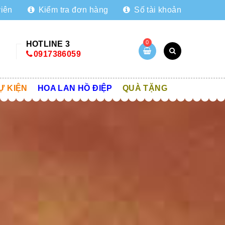
viên
Kiểm tra đơn hàng
Số tài khoản
0
HOTLINE 3
0917386059
Ự KIỆN
HOA LAN HỒ ĐIỆP
QUÀ TẶNG