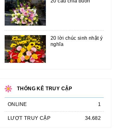
20 câu chia buồn
20 lời chúc sinh nhật ý
nghĩa
THỐNG KÊ TRUY CẬP
ONLINE
1
LƯỢT TRUY CẬP
34.682