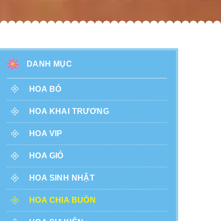
DANH MỤC
HOA BÓ
HOA KHAI TRƯƠNG
HOA VIP
HOA GIỎ
HOA SINH NHẬT
HOA CHIA BUỒN