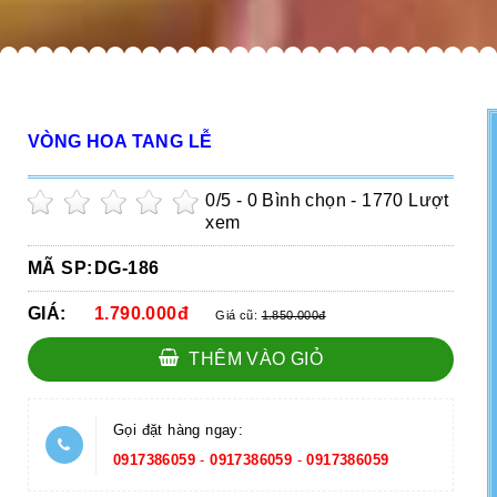
VÒNG HOA TANG LỄ
0
/5 -
0
Bình chọn - 1770 Lượt
xem
MÃ SP:
DG-186
GIÁ:
1.790.000đ
Giá cũ:
1.850.000đ
THÊM VÀO GIỎ
Gọi đặt hàng ngay:
0917386059
-
0917386059
-
0917386059