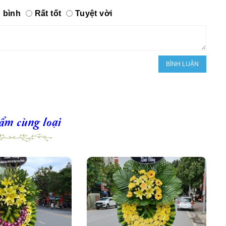
 bình
Rất tốt
Tuyệt vời
ẩm cùng loại