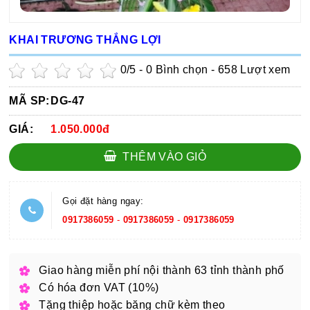
KHAI TRƯƠNG THẮNG LỢI
0
/5 -
0
Bình chọn - 658 Lượt xem
MÃ SP:
DG-47
GIÁ:
1.050.000đ
THÊM VÀO GIỎ
Gọi đặt hàng ngay:
0917386059
-
0917386059
-
0917386059
Giao hàng miễn phí nội thành 63 tỉnh thành phố
Có hóa đơn VAT (10%)
Tặng thiệp hoặc băng chữ kèm theo