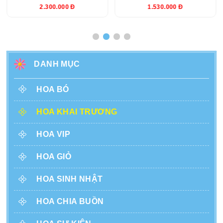
2.300.000 Đ
1.530.000 Đ
DANH MỤC
HOA BÓ
HOA KHAI TRƯƠNG
HOA VIP
HOA GIỎ
HOA SINH NHẬT
HOA CHIA BUỒN