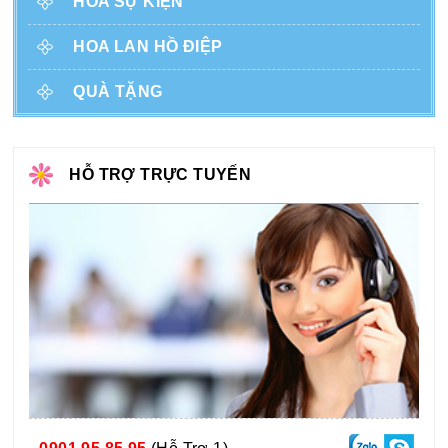
HOA SỰ KIỆN
HOA LAN HỒ ĐIỆP
QUÀ TẶNG
HỖ TRỢ TRỰC TUYẾN