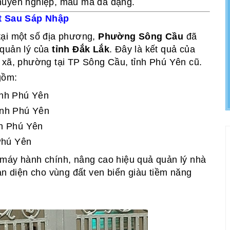
chuyên nghiệp, mẫu mã đa dạng.
t Sau Sáp Nhập
tại một số địa phương,
Phường Sông Cầu
đã
 quản lý của
tỉnh Đắk Lắk
. Đây là kết quả của
 xã, phường tại TP Sông Cầu, tỉnh Phú Yên cũ.
gồm:
ỉnh Phú Yên
ỉnh Phú Yên
h Phú Yên
Phú Yên
 máy hành chính, nâng cao hiệu quả quản lý nhà
àn diện cho vùng đất ven biển giàu tiềm năng