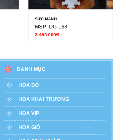
SỨC MẠNH
NGÀY
MSP: DG-168
MSP
3.450.000Đ
680.
DANH MỤC
HOA BÓ
HOA KHAI TRƯƠNG
HOA VIP
HOA GIỎ