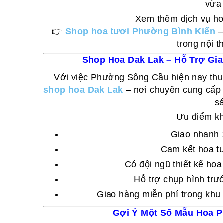
vừa
Xem thêm dịch vụ ho
👉
Shop hoa tươi Phường Bình Kiến
–
trong nội 
Shop Hoa Dak Lak – Hỗ Trợ Gi
Với việc Phường Sông Cầu hiện nay thuộ
shop hoa Dak Lak
– nơi chuyên cung cấp 
s
Ưu điểm khi
Giao nhanh 1
Cam kết hoa t
Có đội ngũ thiết kế hoa
Hỗ trợ chụp hình trướ
Giao hàng miễn phí trong khu
Gợi Ý Một Số Mẫu Hoa 