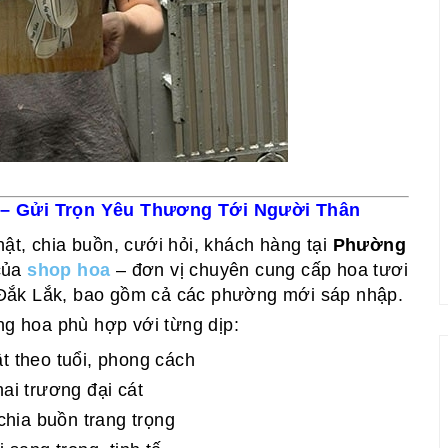
– Gửi Trọn Yêu Thương Tới Người Thân
ật, chia buồn, cưới hỏi, khách hàng tại
Phường
của
shop hoa
– đơn vị chuyên cung cấp hoa tươi
 Đắk Lắk, bao gồm cả các phường mới sáp nhập.
g hoa phù hợp với từng dịp:
t theo tuổi, phong cách
ai trương đại cát
chia buồn trang trọng