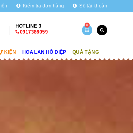
viên
Kiểm tra đơn hàng
Số tài khoản
0
HOTLINE 3
0917386059
Ự KIỆN
HOA LAN HỒ ĐIỆP
QUÀ TẶNG