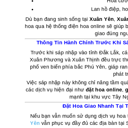
Hoa cưới
Lan hồ điệp, h
Dù bạn đang sinh sống tại
Xuân Yên
,
Xuâ
hoa qua hệ thống điện hoa online sẽ giúp 
giao đúng ngư
Thông Tin Hành Chính Trước Khi S
Trước khi sáp nhập vào tỉnh Đắk Lắk, c
Xuân Phương và Xuân Thịnh đều trực t
phố ven biển phía bắc Phú Yên, giáp ranh
phát t
Việc sáp nhập này không chỉ nâng tầm quả
các dịch vụ hiện đại như
đặt hoa online
,
g
mạnh tại khu vực Tây N
Đặt Hoa Giao Nhanh Tại 
Nếu bạn vẫn muốn sử dụng dịch vụ hoa 
Yên
vẫn phục vụ đầy đủ các địa bàn tại