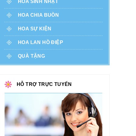
HOA SINH NHẬT
HOA CHIA BUỒN
HOA SỰ KIỆN
HOA LAN HỒ ĐIỆP
QUÀ TẶNG
HỖ TRỢ TRỰC TUYẾN