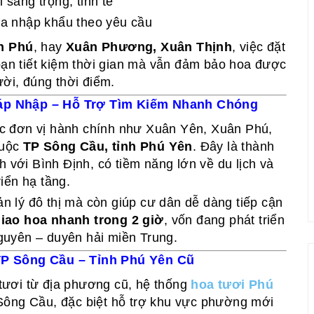
 sang trọng, tinh tế
oa nhập khẩu theo yêu cầu
n Phú
, hay
Xuân Phương, Xuân Thịnh
, việc đặt
bạn tiết kiệm thời gian mà vẫn đảm bảo hoa được
ời, đúng thời điểm.
áp Nhập – Hỗ Trợ Tìm Kiếm Nhanh Chóng
ác đơn vị hành chính như Xuân Yên, Xuân Phú,
huộc
TP Sông Cầu, tỉnh Phú Yên
. Đây là thành
 với Bình Định, có tiềm năng lớn về du lịch và
riển hạ tầng.
n lý đô thị mà còn giúp cư dân dễ dàng tiếp cận
iao hoa nhanh trong 2 giờ
, vốn đang phát triển
guyên – duyên hải miền Trung.
TP Sông Cầu – Tỉnh Phú Yên Cũ
tươi từ địa phương cũ, hệ thống
hoa tươi Phú
 Sông Cầu, đặc biệt hỗ trợ khu vực phường mới