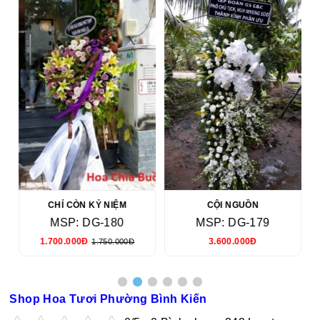
CHỈ CÒN KỶ NIỆM
CỘI NGUỒN
MSP: DG-180
MSP: DG-179
1.700.000Đ
3.600.000Đ
1.750.000Đ
Shop Hoa Tươi Phường Bình Kiến