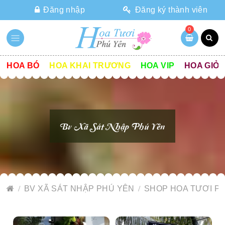
Đăng nhập
Đăng ký thành viên
0
HOA BÓ
HOA KHAI TRƯƠNG
HOA VIP
HOA GIỎ
Bv Xã Sát Nhập Phú Yên
BV XÃ SÁT NHẬP PHÚ YÊN
SHOP HOA TƯƠI P