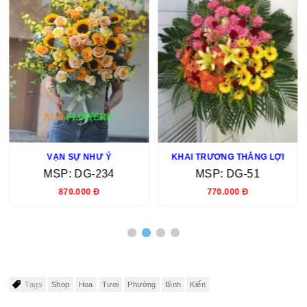
VẠN SỰ NHƯ Ý
KHAI TRƯƠNG THẮNG LỢI
MSP: DG-234
MSP: DG-51
870.000 Đ
770.000 Đ
Tags
Shop
Hoa
Tươi
Phường
Bình
Kiến