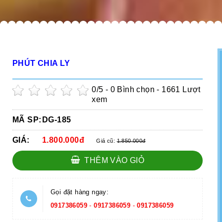
PHÚT CHIA LY
0
/5 -
0
Bình chọn - 1661 Lượt
xem
MÃ SP:
DG-185
GIÁ:
1.800.000đ
Giá cũ:
1.850.000đ
THÊM VÀO GIỎ
Gọi đặt hàng ngay:
0917386059
-
0917386059
-
0917386059