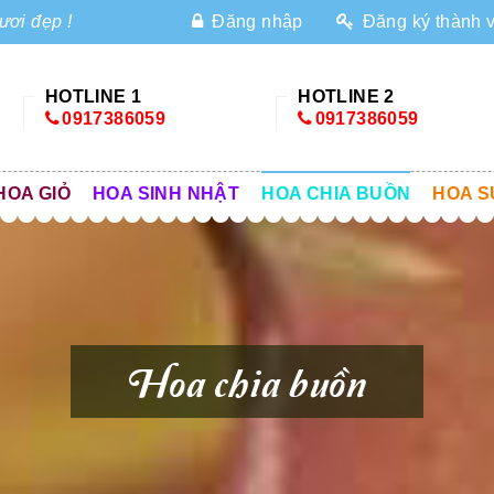
ươi đẹp !
Đăng nhập
Đăng ký thành 
HOTLINE 1
HOTLINE 2
0917386059
0917386059
HOA GIỎ
HOA SINH NHẬT
HOA CHIA BUỒN
HOA S
Hoa chia buồn