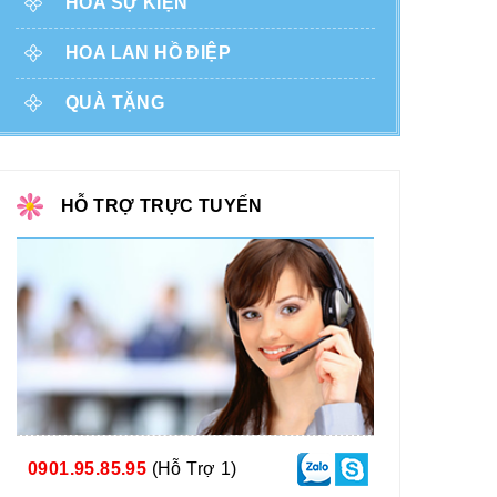
HOA SỰ KIỆN
HOA LAN HỒ ĐIỆP
QUÀ TẶNG
HỖ TRỢ TRỰC TUYẾN
0901.95.85.95
(Hỗ Trợ 1)