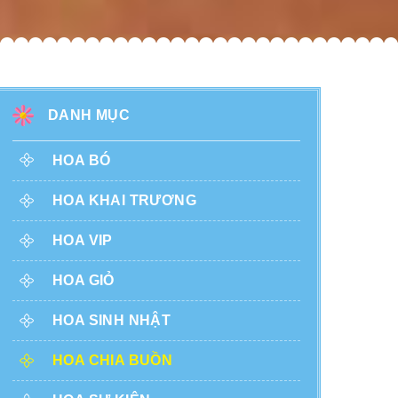
DANH MỤC
HOA BÓ
HOA KHAI TRƯƠNG
HOA VIP
HOA GIỎ
HOA SINH NHẬT
HOA CHIA BUỒN