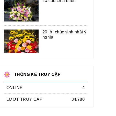
20 câu chia buồn
20 lời chúc sinh nhật ý
nghĩa
THỐNG KÊ TRUY CẬP
ONLINE
4
LƯỢT TRUY CẬP
34.780