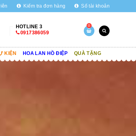
viên
Kiểm tra đơn hàng
Số tài khoản
0
HOTLINE 3
0917386059
Ự KIỆN
HOA LAN HỒ ĐIỆP
QUÀ TẶNG