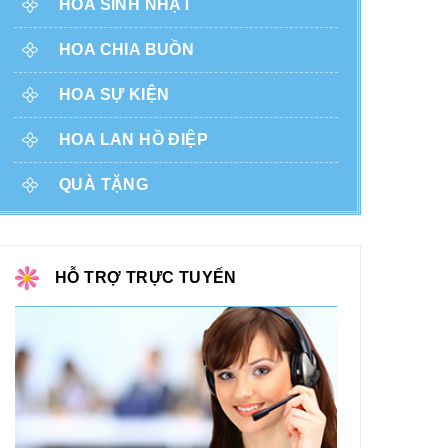
HOA SINH NHẬT
HOA CHIA BUỒN
HOA SỰ KIỆN
HOA LAN HỒ ĐIỆP
QUÀ TẶNG
HỖ TRỢ TRỰC TUYẾN