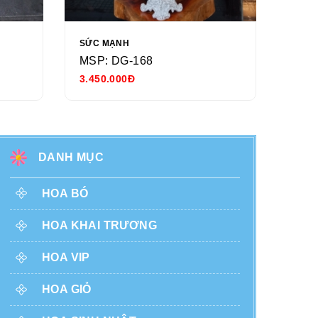
SỨC MẠNH
NGÀY
MSP: DG-168
MSP
3.450.000Đ
680.
DANH MỤC
HOA BÓ
HOA KHAI TRƯƠNG
HOA VIP
HOA GIỎ