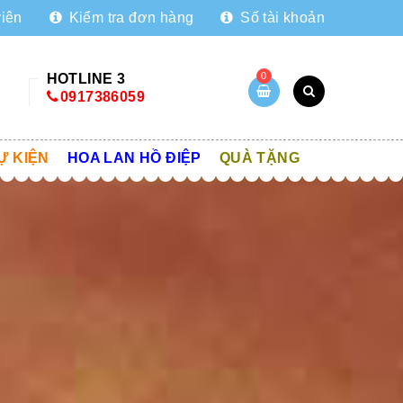
viên
Kiểm tra đơn hàng
Số tài khoản
0
HOTLINE 3
0917386059
Ự KIỆN
HOA LAN HỒ ĐIỆP
QUÀ TẶNG