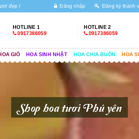
ươi đẹp !
Đăng nhập
Đăng ký thành 
HOTLINE 1
HOTLINE 2
0917386059
0917386059
HOA GIỎ
HOA SINH NHẬT
HOA CHIA BUỒN
HOA S
Shop hoa tươi Phú yên