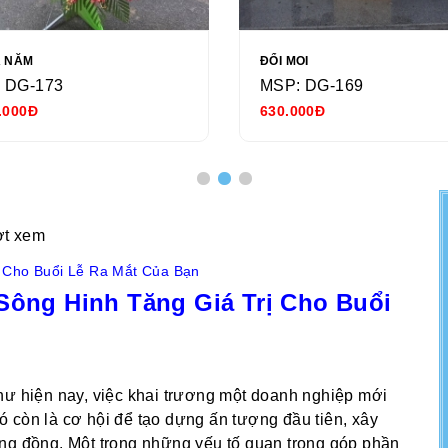
Ả NĂM
ĐỔI MOI
 DG-173
MSP: DG-169
.000Đ
630.000Đ
ợt xem
ị Cho Buổi Lễ Ra Mắt Của Bạn
Sông Hinh Tăng Giá Trị Cho Buổi
hư hiện nay, việc khai trương một doanh nghiệp mới
 còn là cơ hội để tạo dựng ấn tượng đầu tiên, xây
ng đồng. Một trong những yếu tố quan trọng góp phần