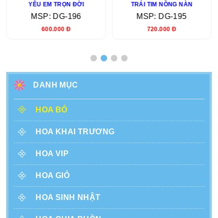
YÊU EM TRỌN ĐỜI
TRÁI TIM NỒNG NÀN
MSP: DG-196
MSP: DG-195
600.000 Đ
720.000 Đ
DANH MỤC
HOA BÓ
HOA KHAI TRƯƠNG
HOA VIP
HOA GIỎ
HOA SINH NHẬT