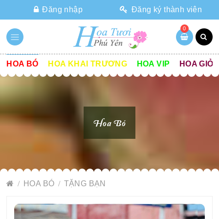
Đăng nhập
Đăng ký thành viên
0
HOA BÓ
HOA KHAI TRƯƠNG
HOA VIP
HOA GIỎ
Hoa Bó
HOA BÓ
TẶNG BẠN