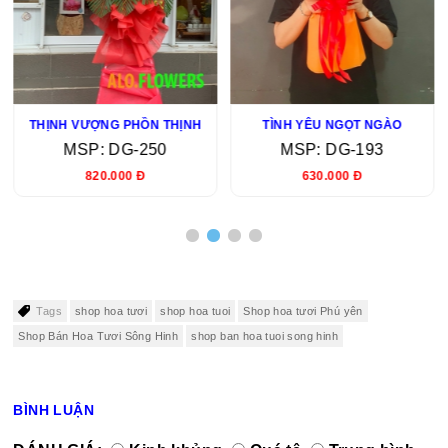
THỊNH VƯỢNG PHỒN THỊNH
TÌNH YÊU NGỌT NGÀO
MSP: DG-250
MSP: DG-193
820.000 Đ
630.000 Đ
Tags
shop hoa tươi
shop hoa tuoi
Shop hoa tươi Phú yên
Shop Bán Hoa Tươi Sông Hinh
shop ban hoa tuoi song hinh
BÌNH LUẬN