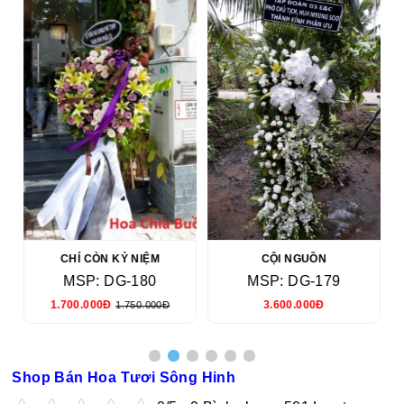
CHỈ CÒN KỶ NIỆM
CỘI NGUỒN
MSP: DG-180
MSP: DG-179
1.700.000Đ
3.600.000Đ
1.750.000Đ
Shop Bán Hoa Tươi Sông Hinh