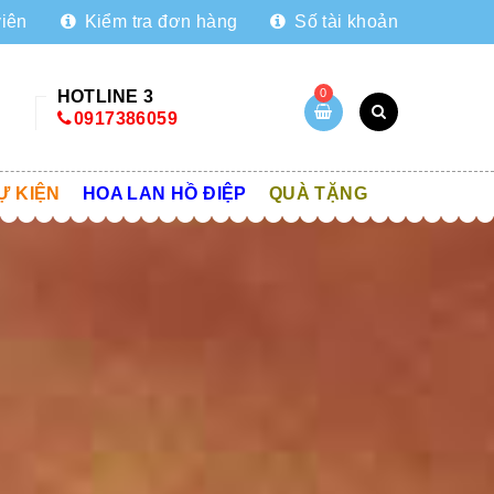
viên
Kiểm tra đơn hàng
Số tài khoản
0
HOTLINE 3
0917386059
Ự KIỆN
HOA LAN HỒ ĐIỆP
QUÀ TẶNG