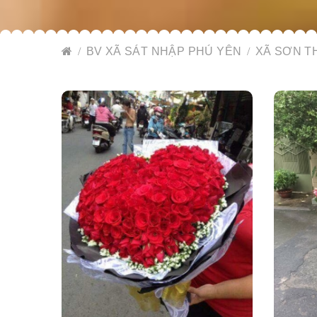
BV XÃ SÁT NHẬP PHÚ YÊN
XÃ SƠN T