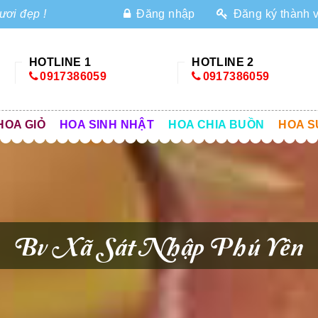
ươi đẹp !
Đăng nhập
Đăng ký thành 
HOTLINE 1
HOTLINE 2
0917386059
0917386059
HOA GIỎ
HOA SINH NHẬT
HOA CHIA BUỒN
HOA S
Bv Xã Sát Nhập Phú Yên