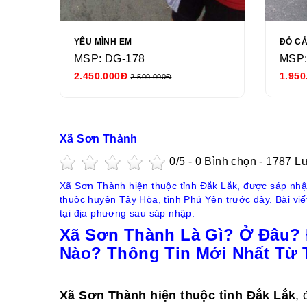
YÊU MÌNH EM
ĐỎ C
MSP: DG-178
MSP:
2.450.000Đ
1.950
2.500.000Đ
Xã Sơn Thành
0
/5 -
0
Bình chọn - 1787 L
Xã Sơn Thành hiện thuộc tỉnh Đắk Lắk, được sáp nh
thuộc huyện Tây Hòa, tỉnh Phú Yên trước đây. Bài viết n
tại địa phương sau sáp nhập.
Xã Sơn Thành Là Gì? Ở Đâu?
Nào? Thông Tin Mới Nhất Từ 
Xã Sơn Thành hiện thuộc tỉnh Đắk Lắk
,