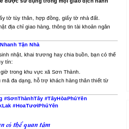
sẽ được sử dụng trong mọi giao dịch hành
ấy tờ tùy thân, hợp đồng, giấy tờ nhà đất.
t địa chỉ giao hàng, thông tin tài khoản ngân
o Nhanh Tận Nhà
 sinh nhật, khai trương hay chia buồn, bạn có thể
y tín:
giờ trong khu vực xã Sơn Thành.
 mã đa dạng, hỗ trợ khách hàng thân thiết từ
g #SơnThànhTây #TâyHòaPhúYên
kLak #HoaTươiPhúYên
n có thể quan tâm