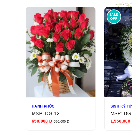
SALE
OFF
HẠNH PHÚC
SINH KÝ T
MSP: DG-12
MSP: DG
650.000 Đ
1.550.000
680.000 Đ