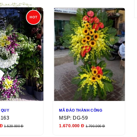
HOT
Ử QUY
MÃ ĐÁO THÀNH CÔNG
-163
MSP: DG-59
 Đ
1.670.000 Đ
1.520.000 Đ
1.700.000 Đ