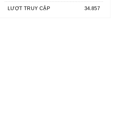
LƯỢT TRUY CẬP
34.857
LÒNG THÀNH KÍNH DÂNG
GIỎ HOA CHÚC MỪNG
MSP: DG-211
MSP: DG-205
1.950.000 Đ
1.250.000 Đ