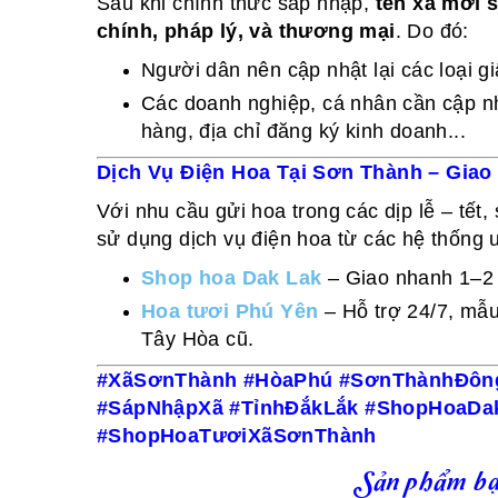
Sau khi chính thức sáp nhập,
tên xã mới 
chính, pháp lý, và thương mại
. Do đó:
Người dân nên cập nhật lại các loại gi
Các doanh nghiệp, cá nhân cần cập nhậ
hàng, địa chỉ đăng ký kinh doanh...
Dịch Vụ Điện Hoa Tại Sơn Thành – Gia
Với nhu cầu gửi hoa trong các dịp lễ – tết,
sử dụng dịch vụ điện hoa từ các hệ thống u
Shop hoa Dak Lak
– Giao nhanh 1–2 
Hoa tươi Phú Yên
– Hỗ trợ 24/7, mẫu
Tây Hòa cũ.
#XãSơnThành #HòaPhú #SơnThànhĐôn
#SápNhậpXã #TỉnhĐắkLắk #ShopHoaDa
#ShopHoaTươiXãSơnThành
Sản phẩm bạ