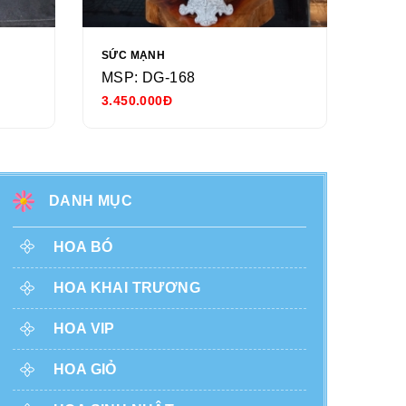
SỨC MẠNH
NGÀY
MSP: DG-168
MSP
3.450.000Đ
680.
DANH MỤC
HOA BÓ
HOA KHAI TRƯƠNG
HOA VIP
HOA GIỎ