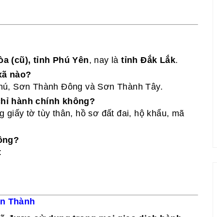
a (cũ), tỉnh Phú Yên
, nay là
tỉnh Đắk Lắk
.
xã nào?
hú, Sơn Thành Đông và Sơn Thành Tây.
chỉ hành chính không?
g giấy tờ tùy thân, hồ sơ đất đai, hộ khẩu, mã
hông?
:
ơn Thành