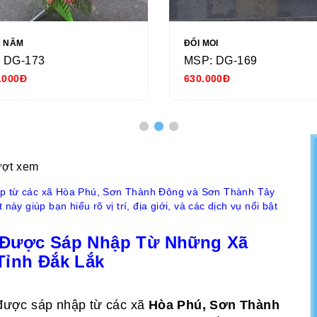
Ả NĂM
ĐỔI MOI
 DG-173
MSP: DG-169
.000Đ
630.000Đ
ượt xem
ập từ các xã Hòa Phú, Sơn Thành Đông và Sơn Thành Tây
ày giúp bạn hiểu rõ vị trí, địa giới, và các dịch vụ nổi bật
 Được Sáp Nhập Từ Những Xã
Tỉnh Đắk Lắk
 được sáp nhập từ các xã
Hòa Phú, Sơn Thành