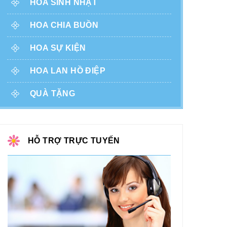
HOA SINH NHẬT
HOA CHIA BUỒN
HOA SỰ KIỆN
HOA LAN HỒ ĐIỆP
QUÀ TẶNG
HỖ TRỢ TRỰC TUYẾN