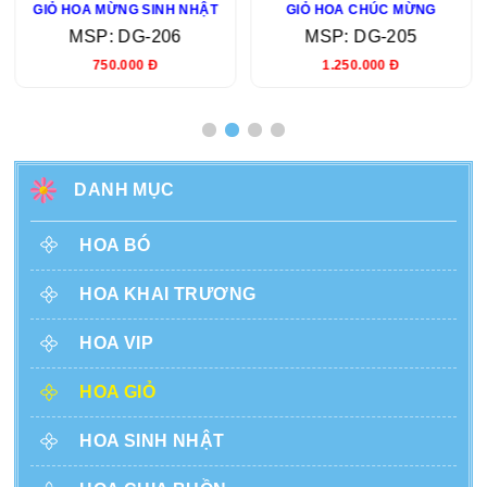
GIỎ HOA MỪNG SINH NHẬT
GIỎ HOA CHÚC MỪNG
MSP: DG-206
MSP: DG-205
750.000 Đ
1.250.000 Đ
DANH MỤC
HOA BÓ
HOA KHAI TRƯƠNG
HOA VIP
HOA GIỎ
HOA SINH NHẬT