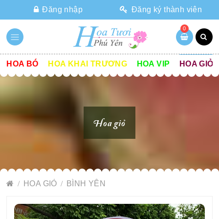
Đăng nhập
Đăng ký thành viên
0
HOA BÓ
HOA KHAI TRƯƠNG
HOA VIP
HOA GIỎ
Hoa giỏ
HOA GIỎ
BÌNH YÊN