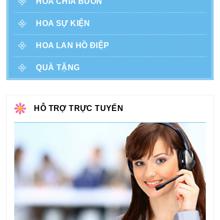
HOA CHIA BUỒN
HOA SỰ KIỆN
HOA LAN HỒ ĐIỆP
QUÀ TẶNG
HỖ TRỢ TRỰC TUYẾN