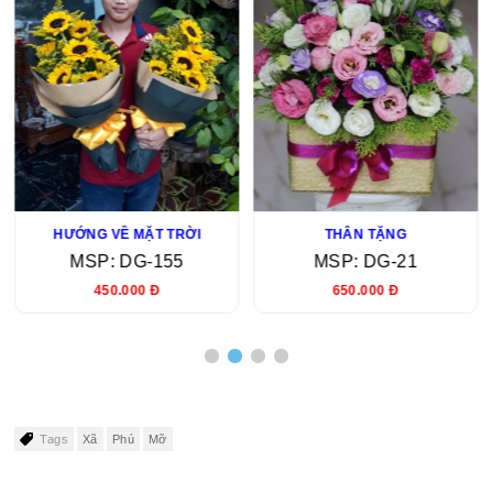
HƯỚNG VỀ MẶT TRỜI
THÂN TẶNG
MSP: DG-155
MSP: DG-21
450.000 Đ
650.000 Đ
Tags
Xã
Phú
Mỡ