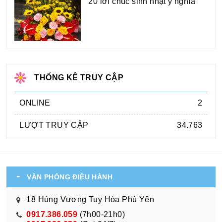
20 lời chúc sinh nhật ý nghĩa
THỐNG KÊ TRUY CẬP
ONLINE
2
LƯỢT TRUY CẬP
34.763
VĂN PHÒNG ĐIỀU HÀNH
18 Hùng Vương Tuy Hòa Phú Yên
0917.386.059
(7h00-21h0)