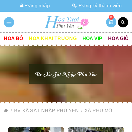
Đăng nhập
Đăng ký thành viên
0
HOA BÓ
HOA KHAI TRƯƠNG
HOA VIP
HOA GIỎ
Bv Xã Sát Nhập Phú Yên
BV XÃ SÁT NHẬP PHÚ YÊN
XÃ PHÚ MỠ