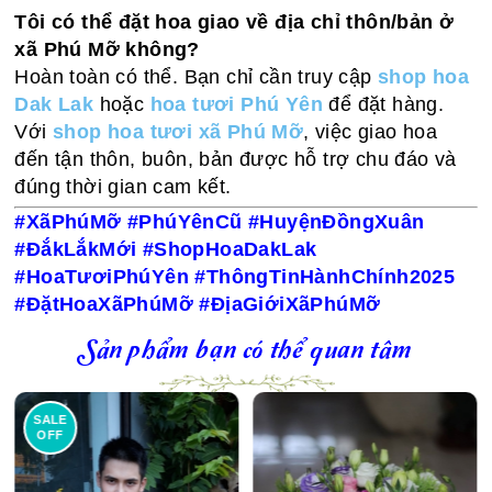
Tôi có thể đặt hoa giao về địa chỉ thôn/bản ở
xã Phú Mỡ không?
Hoàn toàn có thể. Bạn chỉ cần truy cập
shop hoa
Dak Lak
hoặc
hoa tươi Phú Yên
để đặt hàng.
Với
shop hoa tươi xã Phú Mỡ
, việc giao hoa
đến tận thôn, buôn, bản được hỗ trợ chu đáo và
đúng thời gian cam kết.
#XãPhúMỡ #PhúYênCũ #HuyệnĐồngXuân
#ĐắkLắkMới #ShopHoaDakLak
#HoaTươiPhúYên #ThôngTinHànhChính2025
#ĐặtHoaXãPhúMỡ #ĐịaGiớiXãPhúMỡ
Sản phẩm bạn có thể quan tâm
SALE
OFF