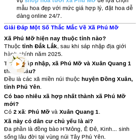
vụ
shop hoa tươi xã Phú Mỡ
để lựa chọn
mẫu hoa đẹp với mức giá hợp lý, đặt hoa dễ
dàng online 24/7.
Giải Đáp Một Số Thắc Mắc Về Xã Phú Mỡ
Xã Phú Mỡ hiện nay thuộc tỉnh nào?
Thuộc
tỉnh Đắk Lắk
, sau khi sáp nhập địa giới
hành chính năm 2025.
Trước sáp nhập, xã Phú Mỡ và Xuân Quang 1
thuộc đâu?
Đều là các xã miền núi thuộc
huyện Đồng Xuân,
tỉnh Phú Yên
.
Có bao nhiêu xã hợp nhất thành xã Phú Mỡ
mới?
Có
2 xã
:
Phú Mỡ
và
Xuân Quang 1
.
Xã này có dân cư chủ yếu là ai?
Đa phần là đồng bào H’Mông, Ê Đê, Kinh... sinh
sống lâu đời tại vùng núi Tây Phú Yên.