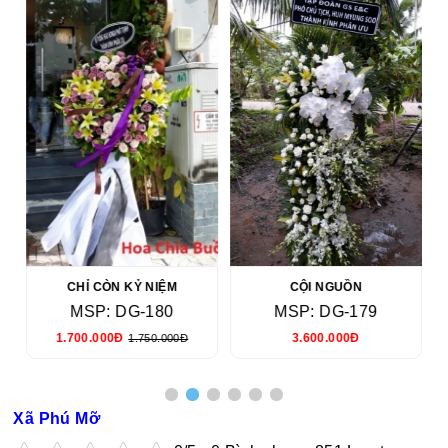
CHỈ CÒN KỶ NIỆM
CỘI NGUỒN
MSP: DG-180
MSP: DG-179
1.700.000Đ
3.600.000Đ
1.750.000Đ
Xã Phú Mỡ