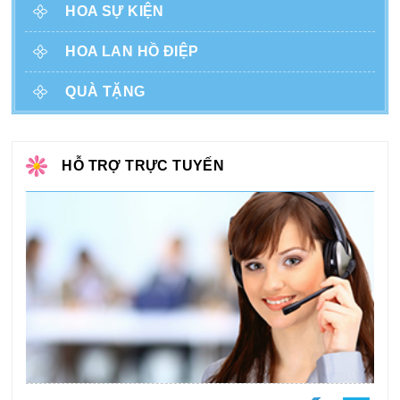
HOA SỰ KIỆN
HOA LAN HỒ ĐIỆP
QUÀ TẶNG
HỖ TRỢ TRỰC TUYẾN