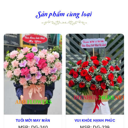
Sản phẩm cùng loại
TRÀN ĐẦY NIỀM VUI
NIỀM VUI TRỌN VẸN
MSP: DG-252
MSP: DG-245