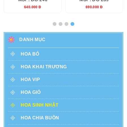
680.000 Đ
650.000 Đ
DANH MỤC
HOA BÓ
HOA KHAI TRƯƠNG
HOA VIP
HOA GIỎ
HOA SINH NHẬT
HOA CHIA BUỒN