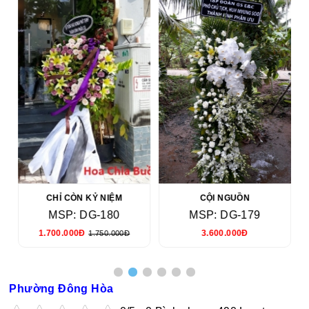
CHỈ CÒN KỶ NIỆM
CỘI NGUỒN
MSP: DG-180
MSP: DG-179
1.700.000Đ
3.600.000Đ
1.750.000Đ
Phường Đông Hòa