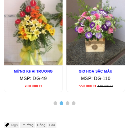
MỪNG KHAI TRƯƠNG
GIO HOA SẮC MÀU
MSP: DG-49
MSP: DG-110
700.000 Đ
550.000 Đ
470.000 Đ
Tags
Phường
Đông
Hòa