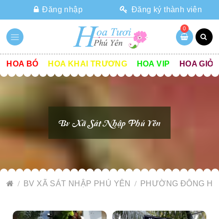
Đăng nhập
Đăng ký thành viên
0
HOA BÓ
HOA KHAI TRƯƠNG
HOA VIP
HOA GIỎ
Bv Xã Sát Nhập Phú Yên
BV XÃ SÁT NHẬP PHÚ YÊN
PHƯỜNG ĐÔNG HÒ