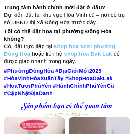
Trung tâm hành chính mới đặt ở đâu?
Dự kiến đặt tại khu vực Hòa Vinh cũ – nơi có trụ
sở UBND thị xã Đông Hòa trước đây.
Tôi có thể đặt hoa tại phường Đông Hòa
không?
Có, đặt trực tiếp tại
shop hoa tươi phường
Đông Hòa
hoặc liên hệ
shop hoa Dak Lak
để
được giao nhanh trong ngày.
#PhườngĐôngHòa #ĐịaGiớiMới2025
#HòaVinhHòaXuânTây #ShopHoaDakLak
#HoaTươiPhúYên #HànhChínhPhúYênCũ
#CậpNhậtĐịaDanh
Sản phẩm bạn có thể quan tâm