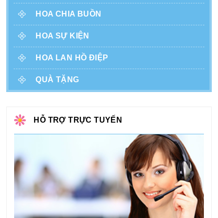
HOA CHIA BUỒN
HOA SỰ KIỆN
HOA LAN HỒ ĐIỆP
QUÀ TẶNG
HỖ TRỢ TRỰC TUYẾN