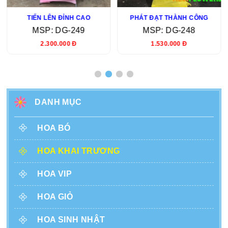
TIẾN LÊN ĐỈNH CAO
PHÁT ĐẠT THÀNH CÔNG
MSP: DG-249
MSP: DG-248
2.300.000 Đ
1.530.000 Đ
DANH MỤC
HOA BÓ
HOA KHAI TRƯƠNG
HOA VIP
HOA GIỎ
HOA SINH NHẬT