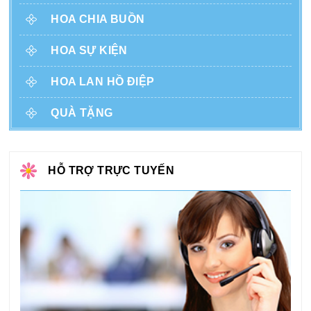
HOA CHIA BUỒN
HOA SỰ KIỆN
HOA LAN HỒ ĐIỆP
QUÀ TẶNG
HỖ TRỢ TRỰC TUYẾN