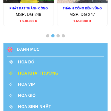
PHÁT ĐẠT THÀNH CÔNG
THÀNH CÔNG BỀN VỮNG
MSP: DG-248
MSP: DG-247
1.530.000 Đ
1.650.000 Đ
DANH MỤC
HOA BÓ
HOA KHAI TRƯƠNG
HOA VIP
HOA GIỎ
HOA SINH NHẬT