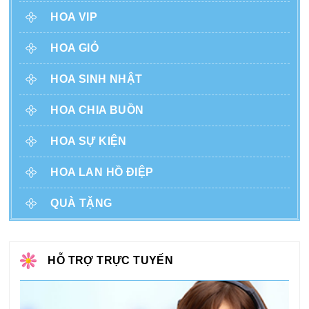
HOA VIP
HOA GIỎ
HOA SINH NHẬT
HOA CHIA BUỒN
HOA SỰ KIỆN
HOA LAN HỒ ĐIỆP
QUÀ TẶNG
HỖ TRỢ TRỰC TUYẾN