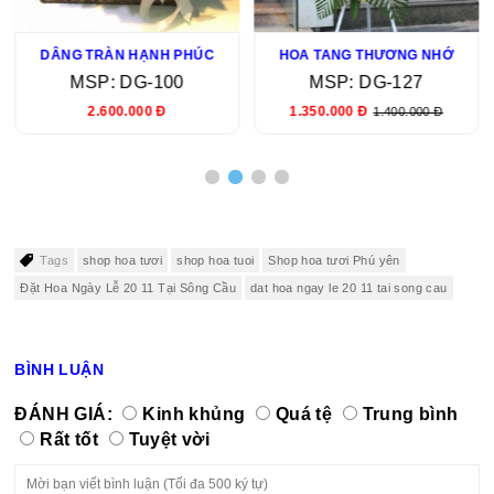
DÂNG TRÀN HẠNH PHÚC
HOA TANG THƯƠNG NHỚ
MSP: DG-100
MSP: DG-127
2.600.000 Đ
1.350.000 Đ
1.400.000 Đ
Tags
shop hoa tươi
shop hoa tuoi
Shop hoa tươi Phú yên
Đặt Hoa Ngày Lễ 20 11 Tại Sông Cầu
dat hoa ngay le 20 11 tai song cau
BÌNH LUẬN
ĐÁNH GIÁ:
Kinh khủng
Quá tệ
Trung bình
Rất tốt
Tuyệt vời