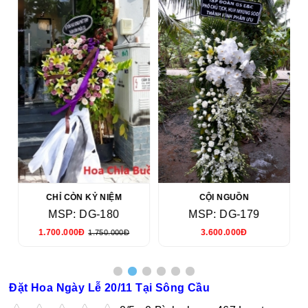
CHỈ CÒN KỶ NIỆM
CỘI NGUỒN
MSP: DG-180
MSP: DG-179
1.700.000Đ
3.600.000Đ
1.750.000Đ
Đặt Hoa Ngày Lễ 20/11 Tại Sông Cầu