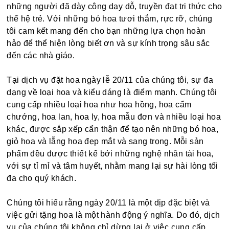
những người đã dày công dạy dỗ, truyền đạt tri thức cho
thế hệ trẻ. Với những bó hoa tươi thắm, rực rỡ, chúng
tôi cam kết mang đến cho bạn những lựa chọn hoàn
hảo để thể hiện lòng biết ơn và sự kính trọng sâu sắc
đến các nhà giáo.
Tại dịch vụ đặt hoa ngày lễ 20/11 của chúng tôi, sự đa
dạng về loại hoa và kiểu dáng là điểm mạnh. Chúng tôi
cung cấp nhiều loại hoa như hoa hồng, hoa cẩm
chướng, hoa lan, hoa ly, hoa mẫu đơn và nhiều loại hoa
khác, được sắp xếp cẩn thận để tạo nên những bó hoa,
giỏ hoa và lẵng hoa đẹp mắt và sang trọng. Mỗi sản
phẩm đều được thiết kế bởi những nghệ nhân tài hoa,
với sự tỉ mỉ và tâm huyết, nhằm mang lại sự hài lòng tối
đa cho quý khách.
Chúng tôi hiểu rằng ngày 20/11 là một dịp đặc biệt và
việc gửi tặng hoa là một hành động ý nghĩa. Do đó, dịch
vụ của chúng tôi không chỉ dừng lại ở việc cung cấp