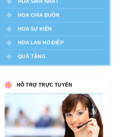
HOA SINH NHẬT
HOA CHIA BUỒN
HOA SỰ KIỆN
HOA LAN HỒ ĐIỆP
QUÀ TẶNG
HỖ TRỢ TRỰC TUYẾN