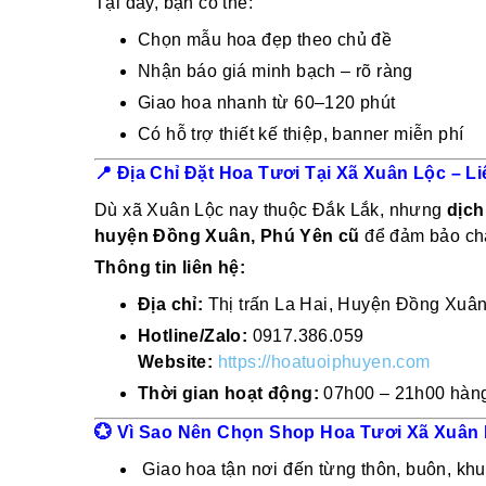
Tại đây, bạn có thể:
Chọn mẫu hoa đẹp theo chủ đề
Nhận báo giá minh bạch – rõ ràng
Giao hoa nhanh từ 60–120 phút
Có hỗ trợ thiết kế thiệp, banner miễn phí
📍
Địa Chỉ Đặt Hoa Tươi Tại Xã Xuân Lộc – L
Dù xã Xuân Lộc nay thuộc Đắk Lắk, nhưng
dịch
huyện Đồng Xuân, Phú Yên cũ
để đảm bảo chấ
Thông tin liên hệ:
Địa chỉ:
Thị trấn La Hai, Huyện Đồng Xuân
Hotline/Zalo:
0917.386.059
Website:
https://hoatuoiphuyen.com
Thời gian hoạt động:
07h00 – 21h00 hàng 
💮
Vì Sao Nên Chọn Shop Hoa Tươi Xã Xuân 
Giao hoa tận nơi đến từng thôn, buôn, kh