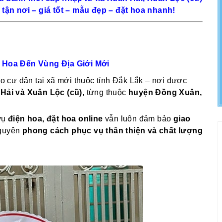
tận nơi – giá tốt – mẫu đẹp – đặt hoa nhanh!
 Hoa Đến Vùng Địa Giới Mới
o cư dân tại xã mới thuộc tỉnh Đắk Lắk – nơi được
Hải và Xuân Lộc (cũ)
, từng thuộc
huyện Đồng Xuân,
 vụ
điện hoa, đặt hoa online
vẫn luôn đảm bảo
giao
nguyên
phong cách phục vụ thân thiện và chất lượng