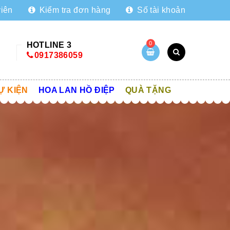
viên
Kiểm tra đơn hàng
Số tài khoản
0
HOTLINE 3
0917386059
Ự KIỆN
HOA LAN HỒ ĐIỆP
QUÀ TẶNG