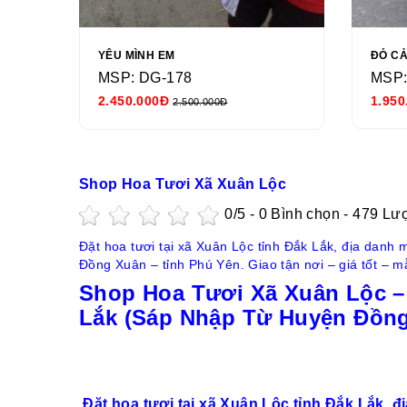
YÊU MÌNH EM
ĐỎ C
MSP: DG-178
MSP:
2.450.000Đ
1.950
2.500.000Đ
Shop Hoa Tươi Xã Xuân Lộc
0
/5 -
0
Bình chọn - 479 Lư
Đặt hoa tươi tại xã Xuân Lộc tỉnh Đắk Lắk, địa danh
Đồng Xuân – tỉnh Phú Yên. Giao tận nơi – giá tốt – 
Shop Hoa Tươi Xã Xuân Lộc –
Lắk (Sáp Nhập Từ Huyện Đồng
Đặt hoa tươi tại xã Xuân Lộc tỉnh Đắk Lắk, đ