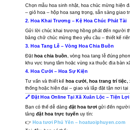
Chọn mẫu hoa sinh nhật, hoa chúc mừng hiện đại,
– giỏ hoa – hộp hoa sang trọng, sẵn sàng giao t
2. Hoa Khai Trương – Kệ Hoa Chúc Phát Tài
Gửi lời chúc khai trương hồng phát đến người t
bảng chữ chúc mừng theo yêu cầu – thiết kế riê
3. Hoa Tang Lễ – Vòng Hoa Chia Buồn
Đặt
hoa chia buồn
, vòng hoa tang lễ đúng phon
khu vực trung tâm hoặc vùng xa thuộc địa bàn 
4. Hoa Cưới – Hoa Sự Kiện
Tư vấn và thiết kế
hoa cưới, hoa trang trí tiệc
thống hoặc hiện đại – giao và lắp đặt tận nơi tạ
🔗
Đặt Hoa Online Tại Xã Xuân Lộc – Tiện Lợi
Bạn có thể dễ dàng
đặt hoa tươi
gửi đến người
tảng
đặt hoa trực tuyến
uy tín:
👉
Hoa tươi Phú Yên – hoatuoiphuyen.com