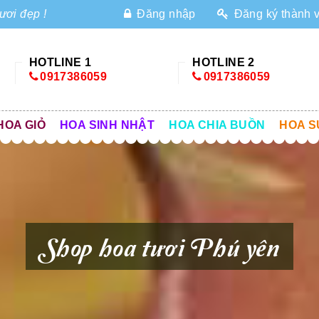
ươi đẹp !
Đăng nhập
Đăng ký thành 
HOTLINE 1
HOTLINE 2
0917386059
0917386059
HOA GIỎ
HOA SINH NHẬT
HOA CHIA BUỒN
HOA S
Shop hoa tươi Phú yên