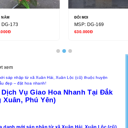
Ả NĂM
ĐỔI MOI
 DG-173
MSP: DG-169
.000Đ
630.000Đ
ợt xem
 mới sáp nhập từ xã Xuân Hải, Xuân Lộc (cũ) thuộc huyện
mẫu đẹp – đặt hoa nhanh!
 Dịch Vụ Giao Hoa Nhanh Tại Đắk
 Xuân, Phú Yên)
ịa danh mới sáp nhập từ xã Xuân Hải, Xuân Lộc (cũ)