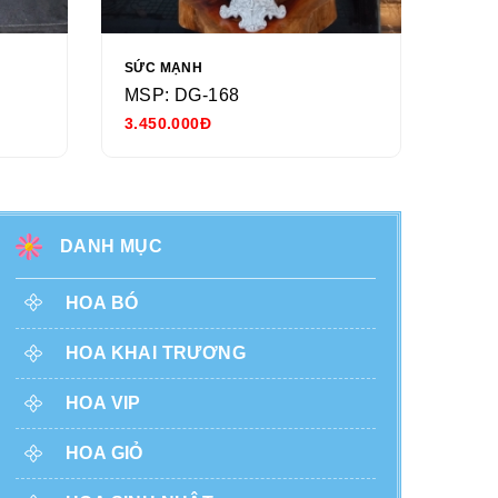
SỨC MẠNH
NGÀY
MSP: DG-168
MSP
3.450.000Đ
680.
DANH MỤC
HOA BÓ
HOA KHAI TRƯƠNG
HOA VIP
HOA GIỎ