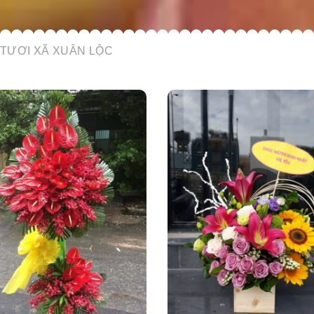
TƯƠI XÃ XUÂN LỘC