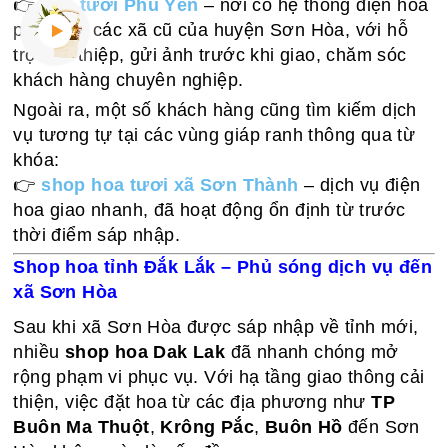
👉
hoa tươi Phú Yên
– nơi có hệ thống điện hoa
phủ rộng các xã cũ của huyện Sơn Hòa, với hỗ
trợ viết thiệp, gửi ảnh trước khi giao, chăm sóc
khách hàng chuyên nghiệp.
Ngoài ra, một số khách hàng cũng tìm kiếm dịch
vụ tương tự tại các vùng giáp ranh thông qua từ
khóa:
👉
shop hoa tươi xã Sơn Thành
– dịch vụ điện
hoa giao nhanh, đã hoạt động ổn định từ trước
thời điểm sáp nhập.
Shop hoa tỉnh Đắk Lắk – Phủ sóng dịch vụ đến
xã Sơn Hòa
Sau khi xã Sơn Hòa được sáp nhập về tỉnh mới,
nhiều
shop hoa Dak Lak
đã nhanh chóng mở
rộng phạm vi phục vụ. Với hạ tầng giao thông cải
thiện, việc đặt hoa từ các địa phương như
TP
Buôn Ma Thuột
,
Krông Pắc
,
Buôn Hồ
đến Sơn