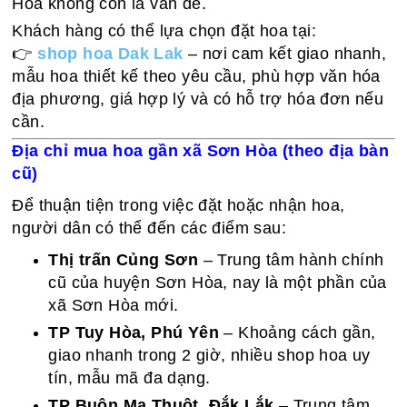
Hòa không còn là vấn đề.
Khách hàng có thể lựa chọn đặt hoa tại:
👉
shop hoa Dak Lak
– nơi cam kết giao nhanh,
mẫu hoa thiết kế theo yêu cầu, phù hợp văn hóa
địa phương, giá hợp lý và có hỗ trợ hóa đơn nếu
cần.
Địa chỉ mua hoa gần xã Sơn Hòa (theo địa bàn
cũ)
Để thuận tiện trong việc đặt hoặc nhận hoa,
người dân có thể đến các điểm sau:
Thị trấn Củng Sơn
– Trung tâm hành chính
cũ của huyện Sơn Hòa, nay là một phần của
xã Sơn Hòa mới.
TP Tuy Hòa, Phú Yên
– Khoảng cách gần,
giao nhanh trong 2 giờ, nhiều shop hoa uy
tín, mẫu mã đa dạng.
TP Buôn Ma Thuột, Đắk Lắk
– Trung tâm