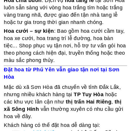
Hoa chia buồn
: Dịch vụ
hoa tang lễ
tại Sơn Hòa
luôn sẵn sàng với vòng hoa trắng tím hoặc trắng
vàng trang nhã, được giao đến tận nhà tang lễ
hoặc tư gia trong thời gian nhanh chóng.
Hoa cưới – sự kiện
: Bao gồm hoa cưới cầm tay,
hoa xe cưới, hoa trang trí lễ đường, hoa bàn
tiệc... Shop phục vụ tận nơi, hỗ trợ tư vấn gói hoa
theo phong cách hiện đại, truyền thống hoặc theo
màu sắc phong thủy.
Đặt hoa từ Phú Yên vẫn giao tận nơi tại Sơn
Hòa
Mặc dù xã Sơn Hòa đã chuyển về tỉnh Đắk Lắk,
nhưng nhiều khách hàng tại
TP Tuy Hòa
hoặc
các khu vực lân cận như
thị trấn Hai Riêng
,
thị
xã Sông Hinh
vẫn thường xuyên có nhu cầu gửi
hoa về đây.
Khách hàng có thể đặt hoa dễ dàng tại: