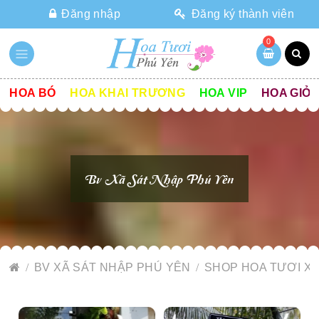
Đăng nhập
Đăng ký thành viên
0
HOA BÓ
HOA KHAI TRƯƠNG
HOA VIP
HOA GIỎ
Bv Xã Sát Nhập Phú Yên
BV XÃ SÁT NHẬP PHÚ YÊN
SHOP HOA TƯƠI X