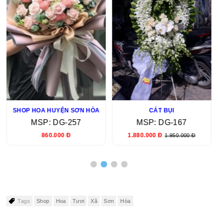
SHOP HOA HUYỆN SƠN HÒA
CÁT BỤI
MSP: DG-257
MSP: DG-167
860.000 Đ
1.880.000 Đ
1.950.000 Đ
Tags
Shop
Hoa
Tươi
Xã
Sơn
Hòa