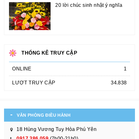
20 lời chúc sinh nhật ý nghĩa
THỐNG KÊ TRUY CẬP
ONLINE
1
LƯỢT TRUY CẬP
34.838
VĂN PHÒNG ĐIỀU HÀNH
18 Hùng Vương Tuy Hòa Phú Yên
0917.386.059
(7h00-21h0)