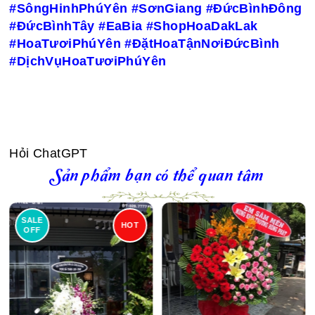
#SôngHinhPhúYên #SơnGiang #ĐứcBìnhĐông
#ĐứcBìnhTây #EaBia #ShopHoaDakLak
#HoaTươiPhúYên #ĐặtHoaTậnNơiĐứcBình
#DịchVụHoaTươiPhúYên
Hỏi ChatGPT
Sản phẩm bạn có thể quan tâm
SALE
HOT
OFF