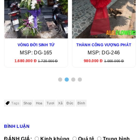
VÒNG ĐỜI SINH TỬ
THÀNH CÔNG VƯỢNG PHÁT
MSP: DG-165
MSP: DG-246
1.680.000 Đ
980.000 Đ
1.720.000 Đ
1.000.000 Đ
Tags
Shop
Hoa
Tươi
Xã
Đức
Bình
BÌNH LUẬN
ĐÁNH GIÁ:
Kinh khủng
Quá tệ
Trung bình