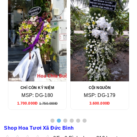
CHỈ CÒN KỶ NIỆM
CỘI NGUỒN
MSP: DG-180
MSP: DG-179
1.700.000Đ
3.600.000Đ
1.750.000Đ
Shop Hoa Tươi Xã Đức Bình