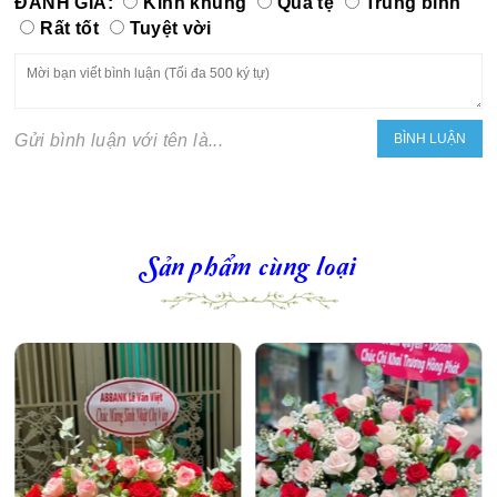
ĐÁNH GIÁ:
Kinh khủng
Quá tệ
Trung bình
Rất tốt
Tuyệt vời
Gửi bình luận với tên là...
Sản phẩm cùng loại