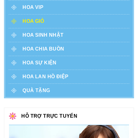
HOA VIP
HOA GIỎ
HOA SINH NHẬT
HOA CHIA BUỒN
HOA SỰ KIỆN
HOA LAN HỒ ĐIỆP
QUÀ TẶNG
HỖ TRỢ TRỰC TUYẾN