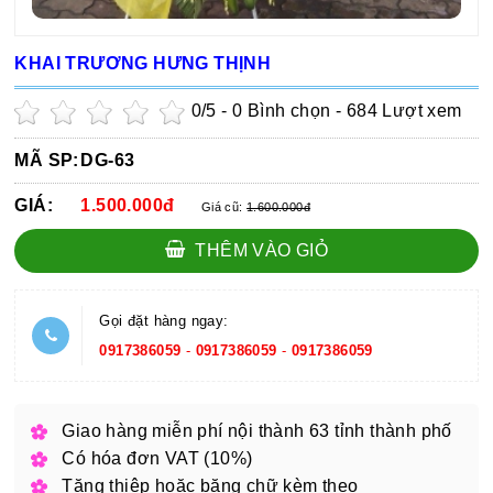
KHAI TRƯƠNG HƯNG THỊNH
0
/5 -
0
Bình chọn - 684 Lượt xem
MÃ SP:
DG-63
GIÁ:
1.500.000đ
Giá cũ:
1.600.000đ
THÊM VÀO GIỎ
Gọi đặt hàng ngay:
0917386059
-
0917386059
-
0917386059
Giao hàng miễn phí nội thành 63 tỉnh thành phố
Có hóa đơn VAT (10%)
Tặng thiệp hoặc băng chữ kèm theo