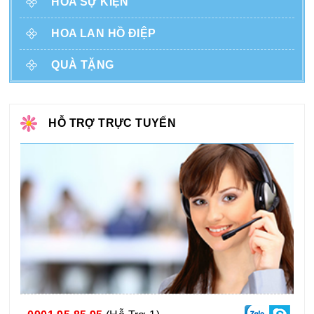
HOA SỰ KIỆN
HOA LAN HỒ ĐIỆP
QUÀ TẶNG
HỖ TRỢ TRỰC TUYẾN