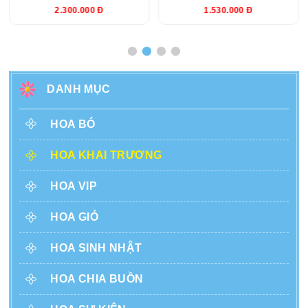
2.300.000 Đ
1.530.000 Đ
DANH MỤC
HOA BÓ
HOA KHAI TRƯƠNG
HOA VIP
HOA GIỎ
HOA SINH NHẬT
HOA CHIA BUỒN