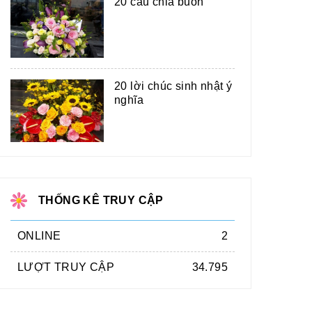
20 câu chia buồn
20 lời chúc sinh nhật ý
nghĩa
THỐNG KÊ TRUY CẬP
ONLINE
2
LƯỢT TRUY CẬP
34.795