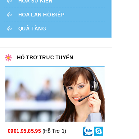
HOA SỰ KIỆN
HOA LAN HỒ ĐIỆP
QUÀ TẶNG
HỖ TRỢ TRỰC TUYẾN
0901.95.85.95
(Hỗ Trợ 1)