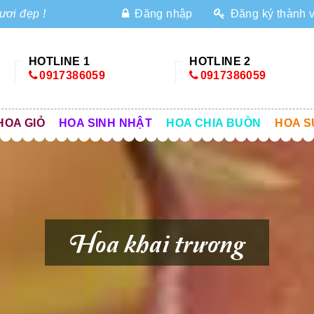
ươi đẹp !
Đăng nhập
Đăng ký thành 
HOTLINE 1
HOTLINE 2
0917386059
0917386059
HOA GIỎ
HOA SINH NHẬT
HOA CHIA BUỒN
HOA S
Hoa khai trương