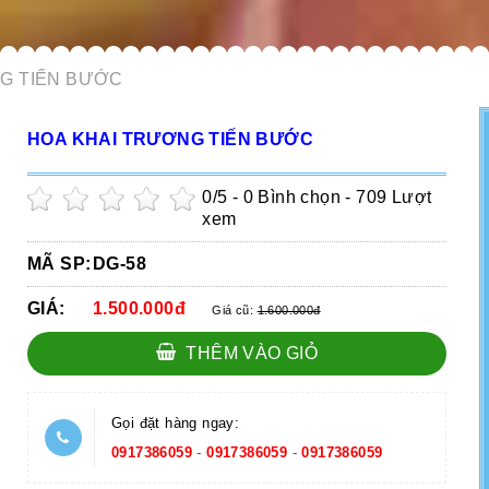
G TIẾN BƯỚC
HOA KHAI TRƯƠNG TIẾN BƯỚC
0
/5 -
0
Bình chọn - 709 Lượt
xem
MÃ SP:
DG-58
GIÁ:
1.500.000đ
Giá cũ:
1.600.000đ
THÊM VÀO GIỎ
Gọi đặt hàng ngay:
0917386059
-
0917386059
-
0917386059