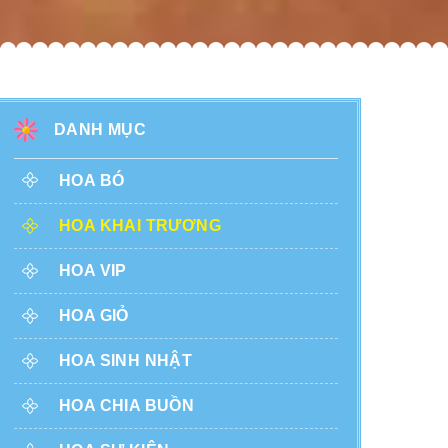
DANH MỤC
HOA BÓ
HOA KHAI TRƯƠNG
HOA VIP
HOA GIỎ
HOA SINH NHẬT
HOA CHIA BUỒN