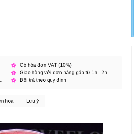
h phố
Có hóa đơn VAT (10%)
Giao hàng với đơn hàng gấp từ 1h - 2h
 đặt online với mã giảm giá
Đổi trả theo quy định
ện hoa
Lưu ý