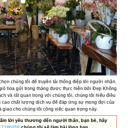
ọn chúng tôi để truyền tải thông điệp tới người nhận.
giỏ hoa gửi trong tháng được thực hiện bởi Đẹp Không
h và rất quan trọng với chúng tôi, chúng tôi hiểu điều
 cao chất lượng dịch vụ để đáp ứng sự mong đợi của
giao cho chúng tôi công việc quan trọng này.
ấm lời yêu thương đến người thân, bạn bè, hãy
17386059
chúng tôi sẽ làm hài lòng bạn.