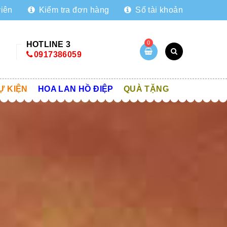
viên
Kiểm tra đơn hàng
Số tài khoản
0
HOTLINE 3
0917386059
Ự KIỆN
HOA LAN HỒ ĐIỆP
QUÀ TẶNG