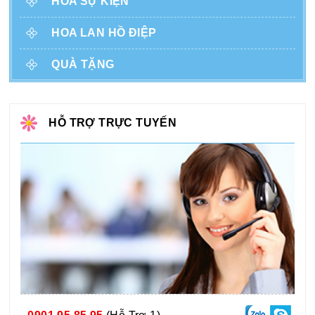
HOA SỰ KIỆN
HOA LAN HỒ ĐIỆP
QUÀ TẶNG
HỖ TRỢ TRỰC TUYẾN