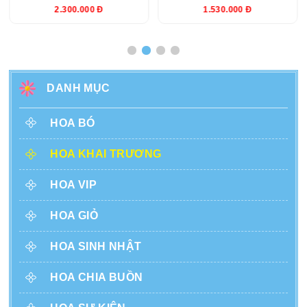
2.300.000 Đ
1.530.000 Đ
DANH MỤC
HOA BÓ
HOA KHAI TRƯƠNG
HOA VIP
HOA GIỎ
HOA SINH NHẬT
HOA CHIA BUỒN