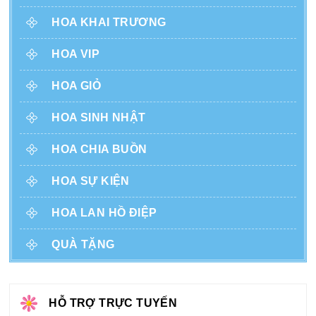
HOA KHAI TRƯƠNG
HOA VIP
HOA GIỎ
HOA SINH NHẬT
HOA CHIA BUỒN
HOA SỰ KIỆN
HOA LAN HỒ ĐIỆP
QUÀ TẶNG
HỖ TRỢ TRỰC TUYẾN