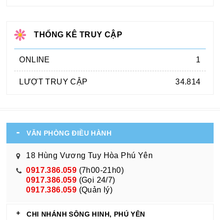
THỐNG KÊ TRUY CẬP
ONLINE
1
LƯỢT TRUY CẬP
34.814
VĂN PHÒNG ĐIỀU HÀNH
18 Hùng Vương Tuy Hòa Phú Yên
0917.386.059
(7h00-21h0)
0917.386.059
(Gọi 24/7)
0917.386.059
(Quản lý)
CHI NHÁNH SÔNG HINH, PHÚ YÊN