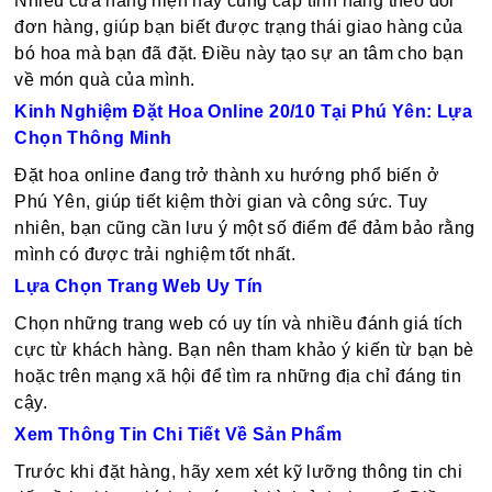
Nhiều cửa hàng hiện nay cung cấp tính năng theo dõi
đơn hàng, giúp bạn biết được trạng thái giao hàng của
bó hoa mà bạn đã đặt. Điều này tạo sự an tâm cho bạn
về món quà của mình.
Kinh Nghiệm Đặt Hoa Online 20/10 Tại Phú Yên: Lựa
Chọn Thông Minh
Đặt hoa online đang trở thành xu hướng phổ biến ở
Phú Yên, giúp tiết kiệm thời gian và công sức. Tuy
nhiên, bạn cũng cần lưu ý một số điểm để đảm bảo rằng
mình có được trải nghiệm tốt nhất.
Lựa Chọn Trang Web Uy Tín
Chọn những trang web có uy tín và nhiều đánh giá tích
cực từ khách hàng. Bạn nên tham khảo ý kiến từ bạn bè
hoặc trên mạng xã hội để tìm ra những địa chỉ đáng tin
cậy.
Xem Thông Tin Chi Tiết Về Sản Phẩm
Trước khi đặt hàng, hãy xem xét kỹ lưỡng thông tin chi