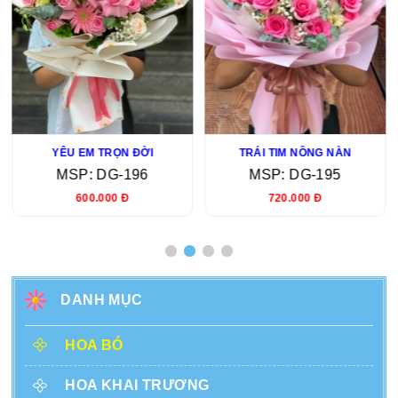
YÊU EM TRỌN ĐỜI
TRÁI TIM NỒNG NÀN
MSP: DG-196
MSP: DG-195
600.000 Đ
720.000 Đ
DANH MỤC
HOA BÓ
HOA KHAI TRƯƠNG