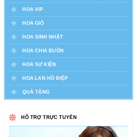
HOA VIP
HOA GIỎ
HOA SINH NHẬT
HOA CHIA BUỒN
HOA SỰ KIỆN
HOA LAN HỒ ĐIỆP
QUÀ TẶNG
HỖ TRỢ TRỰC TUYẾN