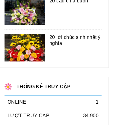
20 câu chia buồn
20 lời chúc sinh nhật ý
nghĩa
THỐNG KÊ TRUY CẬP
ONLINE
1
LƯỢT TRUY CẬP
34.900