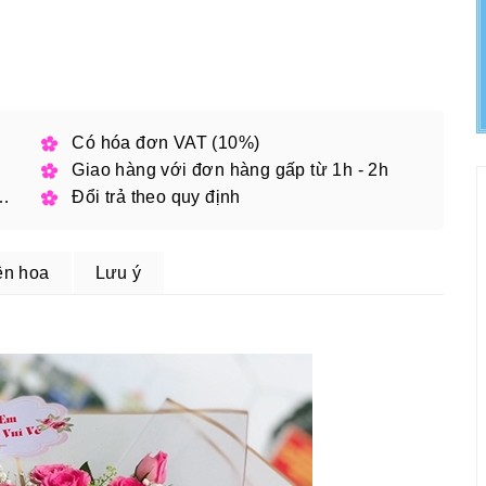
h phố
Có hóa đơn VAT (10%)
Giao hàng với đơn hàng gấp từ 1h - 2h
 đặt online với mã giảm giá
Đổi trả theo quy định
ện hoa
Lưu ý