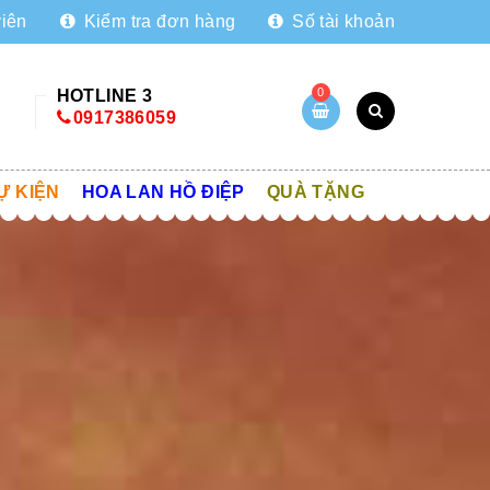
viên
Kiểm tra đơn hàng
Số tài khoản
0
HOTLINE 3
0917386059
Ự KIỆN
HOA LAN HỒ ĐIỆP
QUÀ TẶNG