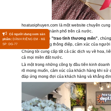
hoatuoiphuyen.com là một website chuyên cung 
khắp các tỉnh, thành phố trên cả nước.
Có người đang xem sản
Với Thông điệp
"trao tình thương mến"
, chún
phẩm:
DÀNH RIÊNG EM - Mã
truyền tải những thông điệp, cảm xúc của người
SP: DG-77
Chúng tôi cung cấp tất cả các dịch vụ về hoa, li
cả mọi miền đất nước.
Là một trong những công ty đầu tiên kinh doanh 
rõ mong muốn, cảm xúc của khách hàng khi sử dụ
đáp ứng mong đợi của khách hàng và khẳng định v