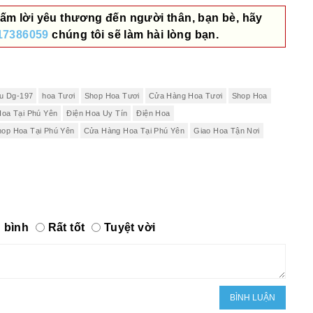
ấm lời yêu thương đến người thân, bạn bè, hãy
17386059
chúng tôi sẽ làm hài lòng bạn.
au Dg-197
hoa Tươi
Shop Hoa Tươi
Cửa Hàng Hoa Tươi
Shop Hoa
Hoa Tại Phú Yên
Điện Hoa Uy Tín
Điện Hoa
hop Hoa Tại Phú Yên
Cửa Hàng Hoa Tại Phú Yên
Giao Hoa Tận Nơi
 bình
Rất tốt
Tuyệt vời