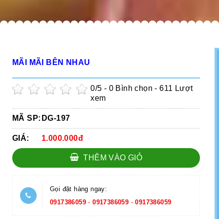
MÃI MÃI BÊN NHAU
0
/5 -
0
Bình chọn - 611 Lượt
xem
MÃ SP:
DG-197
GIÁ:
1.000.000đ
THÊM VÀO GIỎ
Gọi đặt hàng ngay:
0917386059
-
0917386059
-
0917386059