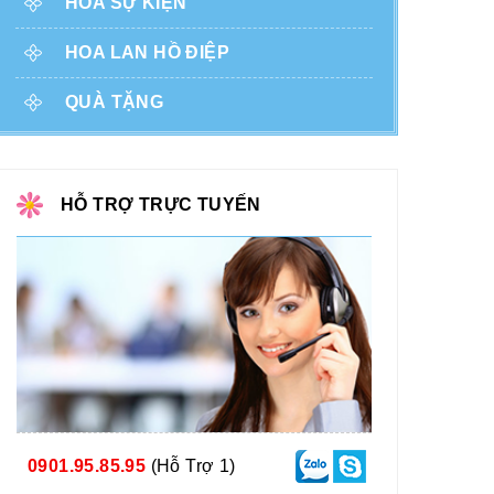
HOA SỰ KIỆN
HOA LAN HỒ ĐIỆP
QUÀ TẶNG
HỖ TRỢ TRỰC TUYẾN
0901.95.85.95
(Hỗ Trợ 1)