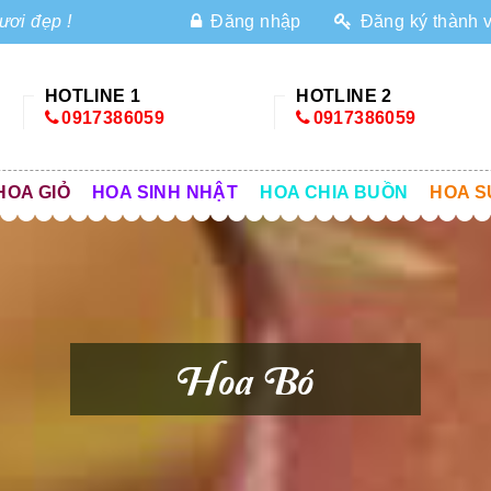
ươi đẹp !
Đăng nhập
Đăng ký thành 
HOTLINE 1
HOTLINE 2
0917386059
0917386059
HOA GIỎ
HOA SINH NHẬT
HOA CHIA BUỒN
HOA S
Hoa Bó