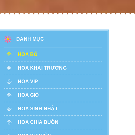
DANH MỤC
HOA BÓ
HOA KHAI TRƯƠNG
HOA VIP
HOA GIỎ
HOA SINH NHẬT
HOA CHIA BUỒN