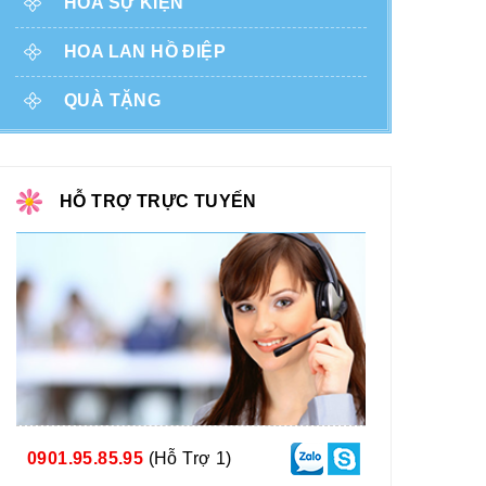
HOA SỰ KIỆN
HOA LAN HỒ ĐIỆP
QUÀ TẶNG
HỖ TRỢ TRỰC TUYẾN
0901.95.85.95
(Hỗ Trợ 1)