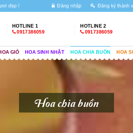
ươi đẹp !
Đăng nhập
Đăng ký thành 
HOTLINE 1
HOTLINE 2
0917386059
0917386059
HOA GIỎ
HOA SINH NHẬT
HOA CHIA BUỒN
HOA S
Hoa chia buồn