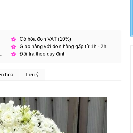
h phố
Có hóa đơn VAT (10%)
Giao hàng với đơn hàng gấp từ 1h - 2h
 đặt online với mã giảm giá
Đổi trả theo quy định
ện hoa
Lưu ý