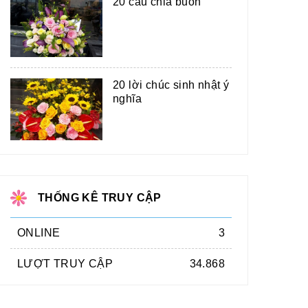
20 câu chia buồn
20 lời chúc sinh nhật ý
nghĩa
THỐNG KÊ TRUY CẬP
ONLINE
3
LƯỢT TRUY CẬP
34.868