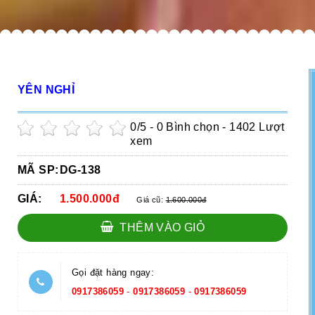
YÊN NGHỈ
0
/5 -
0
Bình chọn - 1402 Lượt
xem
MÃ SP:
DG-138
GIÁ:
1.500.000đ
Giá cũ:
1.600.000đ
THÊM VÀO GIỎ
Gọi đặt hàng ngay:
0917386059
-
0917386059
-
0917386059