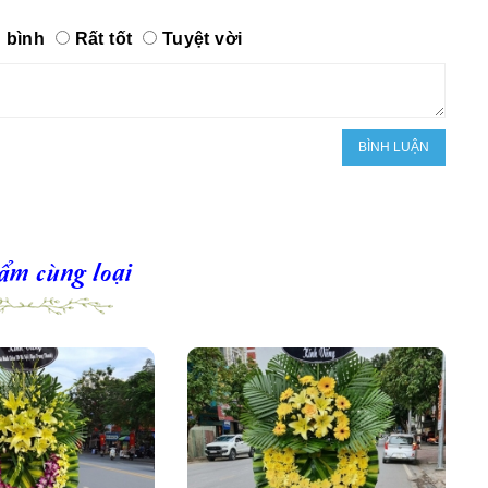
 bình
Rất tốt
Tuyệt vời
ẩm cùng loại