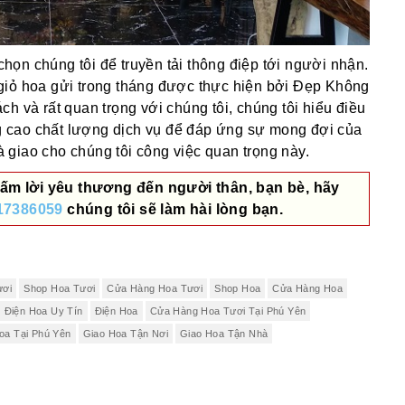
ọn chúng tôi để truyền tải thông điệp tới người nhận.
giỏ hoa gửi trong tháng được thực hiện bởi Đẹp Không
h và rất quan trọng với chúng tôi, chúng tôi hiểu điều
 cao chất lượng dịch vụ để đáp ứng sự mong đợi của
giao cho chúng tôi công việc quan trọng này.
ấm lời yêu thương đến người thân, bạn bè, hãy
17386059
chúng tôi sẽ làm hài lòng bạn.
ươi
Shop Hoa Tươi
Cửa Hàng Hoa Tươi
Shop Hoa
Cửa Hàng Hoa
Điện Hoa Uy Tín
Điện Hoa
Cửa Hàng Hoa Tươi Tại Phú Yên
oa Tại Phú Yên
Giao Hoa Tận Nơi
Giao Hoa Tận Nhà