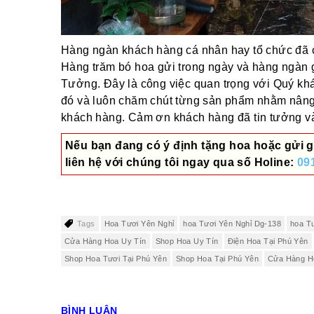
Hàng ngàn khách hàng cá nhân hay tổ chức đã ch
Hàng trăm bó hoa gửi trong ngày và hàng ngàn 
Tưởng. Đây là công việc quan trọng với Quý khác
đó và luôn chăm chút từng sản phẩm nhằm nâng
khách hàng. Cảm ơn khách hàng đã tin tưởng và 
Nếu bạn đang có ý định tặng hoa hoặc gửi g
liên hệ với chúng tôi ngay qua số
Holine:
09
Tags
Hoa Tươi Yên Nghỉ
hoa Tươi Yên Nghỉ Dg-138
hoa T
Cửa Hàng Hoa Uy Tín
Shop Hoa Uy Tín
Điện Hoa Tại Phú Yên
Shop Hoa Tươi Tại Phú Yên
Shop Hoa Tại Phú Yên
Cửa Hàng H
BÌNH LUẬN