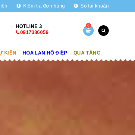
viên
Kiểm tra đơn hàng
Số tài khoản
0
HOTLINE 3
0917386059
Ự KIỆN
HOA LAN HỒ ĐIỆP
QUÀ TẶNG