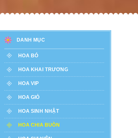
DANH MỤC
HOA BÓ
HOA KHAI TRƯƠNG
HOA VIP
HOA GIỎ
HOA SINH NHẬT
HOA CHIA BUỒN