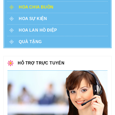
HOA CHIA BUỒN
HOA SỰ KIỆN
HOA LAN HỒ ĐIỆP
QUÀ TẶNG
HỖ TRỢ TRỰC TUYẾN