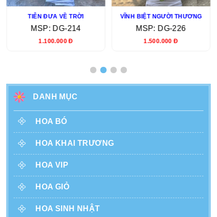
TIỄN ĐƯA VỀ TRỜI
VĨNH BIỆT NGƯỜI THƯƠNG
MSP: DG-214
MSP: DG-226
1.100.000 Đ
1.500.000 Đ
DANH MỤC
HOA BÓ
HOA KHAI TRƯƠNG
HOA VIP
HOA GIỎ
HOA SINH NHẬT